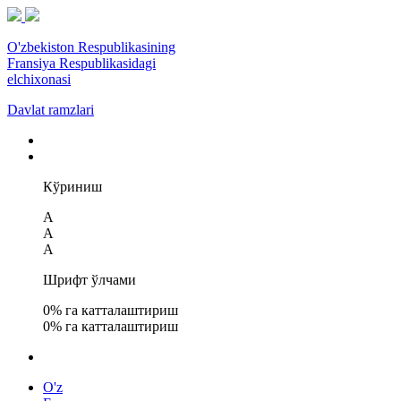
O'zbekiston Respublikasining
Fransiya Respublikasidagi
elchixonasi
Davlat ramzlari
Кўриниш
A
A
A
Шрифт ўлчами
0
% га катталаштириш
0
% га катталаштириш
O'z