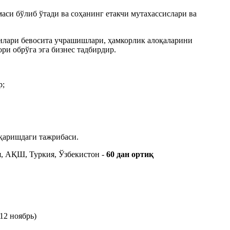
маси бўлиб ўтади ва соҳанинг етакчи мутахассислари ва
чилари бевосита учрашишлари, ҳамкорлик алоқаларини
и обрўга эга бизнес тадбирдир.
р;
иқаришдаги тажрибаси.
я, АҚШ, Туркия, Ўзбекистон -
60 дан ортиқ
12 ноябрь)