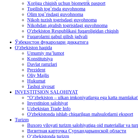
Xorijga chiqish uchun biometrik pasport
Tugilish tog`risda guvohnoma
Olim tog`risdagi guvohnoma
Nikoh tuzish togrisdagi guvohnoma
Nikohdan ajralish togrisidagi guvohnoma
O'zbekiston Respublikasi fuqaroligidan chiqish
Fuqarolarni qabul qilish jadvali
Ўзбекистон фуқаролари диққатига
O'zbekiston haqida
Umumiy ma’lumot
Konstitutsiya
Davlat ramzlari
Prezident
Oliy Majlis
Hukumat
Tashqi siyosat
INVESTITSION SALOHIYAT
“Oʻzbekiston – ulkan imkoniyatlarga ega katta mamlakat”
Investitsion salohiyat
Uzbekistan Trade Info
O'zbekistonda ishlab chiqarilgan mahsulotlarni eksport
Turizm
Buxoro viloyati turizm salohiyatiga oid materiallar va tur
Визитная карточка Сурхандарьинской области
Oʻzbekistonda turizm