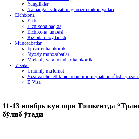
Yangiliklar
Namangan viloyatining turizm imkoniyatlari
Elchixona
Elchi
Elchixona haqida
Elchixona jamoasi
Biz bilan bog'lanish
Munosabatlar
Iqtisodiy hamkorlik
Siyosiy munosabatlar
Madaniy va gumanitar hamkorlik
Vizalar
Umumiy ma'lumot
Viza va chet ellik mehmonlarni ro`yhatdan o`tishi yuzas
E-Visa
11-13 ноябрь кунлари Тошкентда “Трансп
бўлиб ўтади