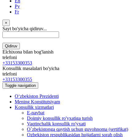
En
Ру
Fr
×
Sayt bo'yicha qidiruv...
Qidiruv
Elchixona bilan bog'lanish
telefoni
+33153300353
Konsullik masalalari bo'yicha
telefoni
+33153300355
Toggle navigation
Oʻzbekiston Prezidenti
Mening Konstitutsiyam
Konsullik xizmatlari
E-navbat
Doimiy konsullik ro'yxatiga turish
Vaqtinchalik konsullik ro'yxati
O`zbekistonga qaytish uchun guvohnoma (sertifikat)
Ozbekiston respublikasidan hujjatlarni sorab olish