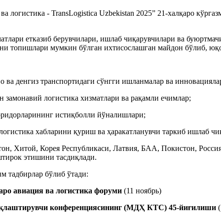
 логистика - TransLogistica Uzbekistan 2025” 21-халқаро кўргаз
матлари етказиб берувчилари, ишлаб чиқарувчилари ва буюртма
и топишлари мумкин бўлган ихтисослашган майдон бўлиб, юқор
аво ва денгиз транспортидаги сўнгги ишланмалар ва инновацияла
 замонавий логистика хизматлари ва рақамли ечимлар;
коридорларининг истиқболли йўналишлари;
, логистика хабларини қуриш ва ҳаракатланувчи таркиб ишлаб ч
тон, Хитой, Корея Республикаси, Латвия, БАА, Покистон, Росси
иштирок этишини тасдиқлади.
им тадбирлар бўлиб ўтади:
аро авиация ва логистика форуми
(11 ноябрь)
иқлаштирувчи конференциясининг (МДҲ КТС) 45-йиғилиши
(