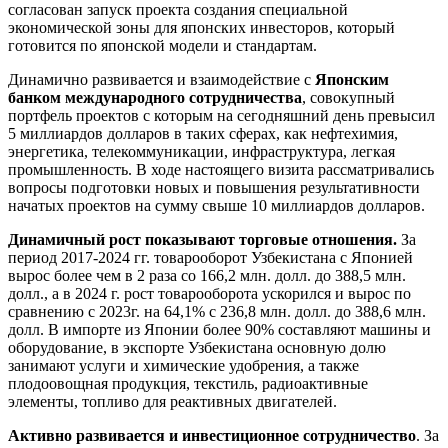
согласован запуск проекта создания специальной
экономической зоны для японских инвесторов, который
готовится по японской модели и стандартам.
Динамично развивается и взаимодействие с
Японским
банком международного сотрудничества
, совокупный
портфель проектов с которым на сегодняшний день превысил
5 миллиардов долларов в таких сферах, как нефтехимия,
энергетика, телекоммуникации, инфраструктура, легкая
промышленность. В ходе настоящего визита рассматривались
вопросы подготовки новых и повышения результативности
начатых проектов на сумму свыше 10 миллиардов долларов.
Динамичный рост показывают торговые отношения.
За
период 2017-2024 гг. товарооборот Узбекистана с Японией
вырос более чем в 2 раза со 166,2 млн. долл. до 388,5 млн.
долл., а в 2024 г. рост товарооборота ускорился и вырос по
сравнению с 2023г. на 64,1% с 236,8 млн. долл. до 388,6 млн.
долл. В импорте из Японии более 90% составляют машины и
оборудование, в экспорте Узбекистана основную долю
занимают услуги и химические удобрения, а также
плодоовощная продукция, текстиль, радиоактивные
элементы, топливо для реактивных двигателей.
Активно развивается и
инвестиционное сотрудничество
. За