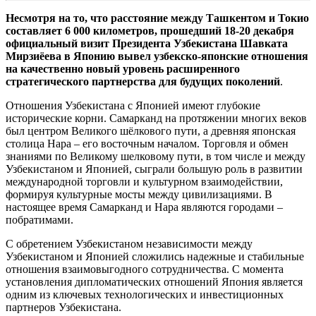
Несмотря на то, что расстояние между Ташкентом и Токио
составляет 6 000 километров, прошедший 18-20 декабря
официальный визит Президента Узбекистана Шавката
Мирзиёева в Японию вывел узбекско-японские отношения
на качественно новый уровень расширенного
стратегического партнерства для будущих поколений
.
Отношения Узбекистана с Японией имеют глубокие
исторические корни. Самарканд на протяжении многих веков
был центром Великого шёлкового пути, а древняя японская
столица Нара – его восточным началом. Торговля и обмен
знаниями по Великому шелковому пути, в том числе и между
Узбекистаном и Японией, сыграли большую роль в развитии
международной торговли и культурном взаимодействии,
формируя культурные мосты между цивилизациями. В
настоящее время Самарканд и Нара являются городами –
побратимами.
С обретением Узбекистаном независимости между
Узбекистаном и Японией сложились надежные и стабильные
отношения взаимовыгодного сотрудничества. С момента
установления дипломатических отношений Япония является
одним из ключевых технологических и инвестиционных
партнеров Узбекистана.