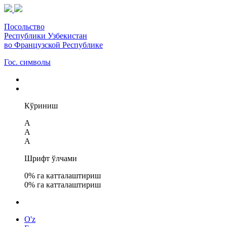
Посольство
Республики Узбекистан
во Французской Республике
Гос. символы
Кўриниш
A
A
A
Шрифт ўлчами
0
% га катталаштириш
0
% га катталаштириш
O'z