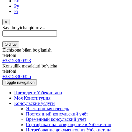
En
Ру
Fr
×
Sayt bo'yicha qidiruv...
Qidiruv
Elchixona bilan bog'lanish
telefoni
+33153300353
Konsullik masalalari bo'yicha
telefoni
+33153300355
Toggle navigation
Президент Узбекистана
Моя Конституция
Консульские услуги
Электронная очередь
Постоянный консульский учёт
Временный консульский учёт
Сертификат на возвращение в Узбекистан
Истребование документов из Узбекистана