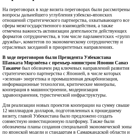
На переговорах в ходе визита переговорах были рассмотрены
вопросы дальнейшего углубления узбекско-японских
отношений стратегического партнерства, охватывающего все
сферы межгосударственного взаимодействия, а также
отмечена важность активизации деятельности действующих
форматов сотрудничества, в том числе парламентских «групп
дружбы», комитетов по экономическому сотрудничеству и
отраслевых заседаний в приоритетных направлениях.
В ходе переговоров были Президента Узбекистана
Шавката Мирзиёева с премьер-министром Японии Санаэ
Такаиче
был обозначен ряд ключевых направлений развития
стратегического партнерства с Японией, в числе которых
«зеленая» энергетика и промышленная декарбонизация,
информационные технологии, критические минералы,
кооперация в машиностроении, модернизация
здравоохранения, туристической инфраструктуры.
Для реализации новых проектов кооперации на сумму свыше
12 миллиардов долларов, подготовленных к прошедшему
визиту, главой Узбекистана было предложено создать
совместную инвестиционную платформу. Также были
обозначены планы создания специальной экономической зоны
по японской модели и стандартам в Самаркандской области и