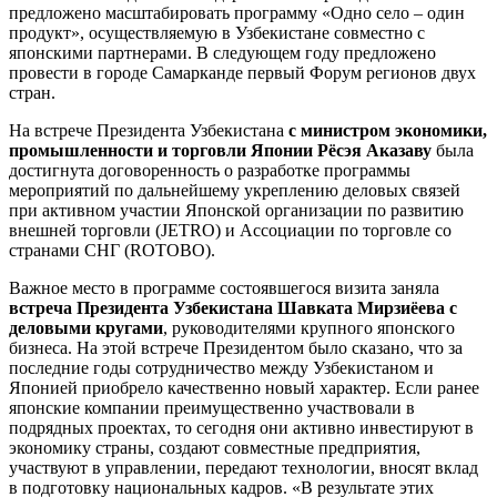
предложено масштабировать программу «Одно село – один
продукт», осуществляемую в Узбекистане совместно с
японскими партнерами. В следующем году предложено
провести в городе Самарканде первый Форум регионов двух
стран.
На встрече Президента Узбекистана
с министром экономики,
промышленности и торговли Японии Рёсэя Аказаву
была
достигнута договоренность о разработке программы
мероприятий по дальнейшему укреплению деловых связей
при активном участии Японской организации по развитию
внешней торговли (JETRO) и Ассоциации по торговле со
странами СНГ (ROTOBO).
Важное место в программе состоявшегося визита заняла
встреча Президента Узбекистана Шавката Мирзиёева с
деловыми кругами
, руководителями крупного японского
бизнеса. На этой встрече Президентом было сказано, что за
последние годы сотрудничество между Узбекистаном и
Японией приобрело качественно новый характер. Если ранее
японские компании преимущественно участвовали в
подрядных проектах, то сегодня они активно инвестируют в
экономику страны, создают совместные предприятия,
участвуют в управлении, передают технологии, вносят вклад
в подготовку национальных кадров. «В результате этих