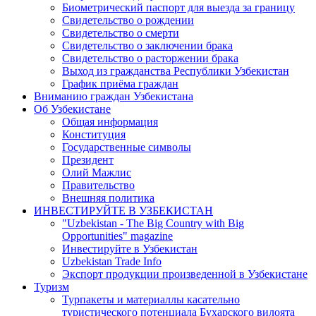
Биометрический паспорт для выезда за границу
Свидетельство о рождении
Свидетельство о смерти
Свидетельство о заключении брака
Свидетельство о расторжении брака
Выход из гражданства Республики Узбекистан
График приёма граждан
Вниманию граждан Узбекистана
Об Узбекистане
Общая информация
Конституция
Государственные символы
Президент
Олий Мажлис
Правительство
Внешняя политика
ИНВЕСТИРУЙТЕ В УЗБЕКИСТАН
"Uzbekistan - The Big Country with Big
Opportunities" magazine
Инвестируйте в Узбекистан
Uzbekistan Trade Info
Экспорт продукции произведенной в Узбекистане
Туризм
Турпакеты и материаллы касательно
туристического потенциала Бухарского вилоята