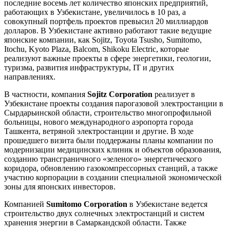
последние восемь лет количество японских предприятий,
работающих в Узбекистане, увеличилось в 10 раз, а
совокупный портфель проектов превысил 20 миллиардов
долларов. В Узбекистане активно работают такие ведущие
японские компании, как Sojitz, Toyota Tsusho, Sumitomo,
Itochu, Kyoto Plaza, Balcom, Shikoku Electric, которые
реализуют важные проекты в сфере энергетики, геологии,
туризма, развития инфраструктуры, IT и других
направлениях.
В частности, компания
Sojitz Corporation
реализует в
Узбекистане проекты создания парогазовой электростанции в
Сырдарьинской области, строительство многопрофильной
больницы, нового международного аэропорта города
Ташкента, ветряной электростанции и другие. В ходе
прошедшего визита были поддержаны планы компании по
модернизации медицинских клиник и объектов образования,
созданию трансграничного «зеленого» энергетического
коридора, обновлению газокомпрессорных станций, а также
участию корпорации в создании специальной экономической
зоны для японских инвесторов.
Компанией
Sumitomo Corporation
в Узбекистане ведется
строительство двух солнечных электростанций и систем
хранения энергии в Самаркандской области. Также