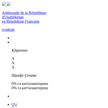
Ambassade de la République
d'Ouzbékistan
en République Française
symbole
Кўриниш
A
A
A
Шрифт ўлчами
0
% га катталаштириш
0
% га катталаштириш
O'z