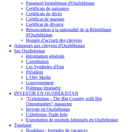
Passeport biométrique d'Ouzbékistan
Certificats de naissance
Certificats de décès
Certificat de mariage
Certificat de divorce
Renonciation à la nationalité de la République
d'Ouzbékistan
Horaire d’accueil des citoyens
Annonses aux citoyens d'Ouzbékistan
Sur Ouzbekistan
Information générale
Constitution
Les Symboles d'Etat
Président
L'Oliy Majlis
Gouvernement
Politique étrangère
INVESTIR EN OUZBÉKISTAN
"Uzbekistan - The Big Country with Big
Opportunities" magazine
Investir en Ouzbékistan
Uzbekistan Trade Info
Exportation de produits fabriqués en Ouzbékistan
Tourisme
Boukhara : formules de vacances