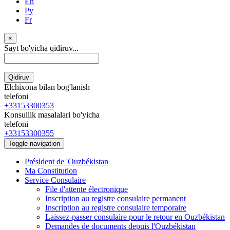
En
Ру
Fr
×
Sayt bo'yicha qidiruv...
Qidiruv
Elchixona bilan bog'lanish
telefoni
+33153300353
Konsullik masalalari bo'yicha
telefoni
+33153300355
Toggle navigation
Président de 'Ouzbékistan
Ma Constitution
Service Consulaire
File d'attente électronique
Inscription au registre consulaire permanent
Inscription au registre consulaire temporaire
Laissez-passer consulaire pour le retour en Ouzbékistan
Demandes de documents depuis l'Ouzbékistan