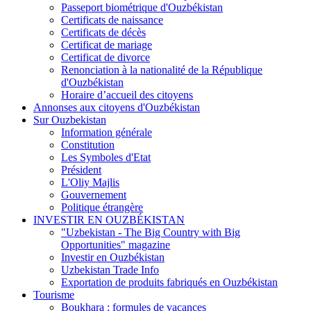
Passeport biométrique d'Ouzbékistan
Certificats de naissance
Certificats de décès
Certificat de mariage
Certificat de divorce
Renonciation à la nationalité de la République
d'Ouzbékistan
Horaire d’accueil des citoyens
Annonses aux citoyens d'Ouzbékistan
Sur Ouzbekistan
Information générale
Constitution
Les Symboles d'Etat
Président
L'Oliy Majlis
Gouvernement
Politique étrangère
INVESTIR EN OUZBÉKISTAN
"Uzbekistan - The Big Country with Big
Opportunities" magazine
Investir en Ouzbékistan
Uzbekistan Trade Info
Exportation de produits fabriqués en Ouzbékistan
Tourisme
Boukhara : formules de vacances