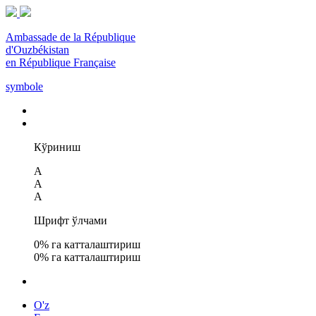
Ambassade de la République
d'Ouzbékistan
en République Française
symbole
Кўриниш
A
A
A
Шрифт ўлчами
0
% га катталаштириш
0
% га катталаштириш
O'z