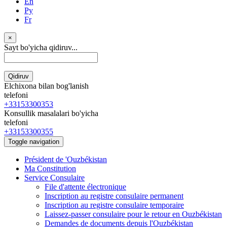
En
Ру
Fr
×
Sayt bo'yicha qidiruv...
Qidiruv
Elchixona bilan bog'lanish
telefoni
+33153300353
Konsullik masalalari bo'yicha
telefoni
+33153300355
Toggle navigation
Président de 'Ouzbékistan
Ma Constitution
Service Consulaire
File d'attente électronique
Inscription au registre consulaire permanent
Inscription au registre consulaire temporaire
Laissez-passer consulaire pour le retour en Ouzbékistan
Demandes de documents depuis l'Ouzbékistan