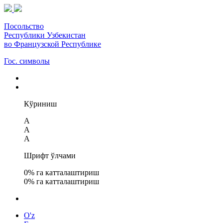
Посольство
Республики Узбекистан
во Французской Республике
Гос. символы
Кўриниш
A
A
A
Шрифт ўлчами
0
% га катталаштириш
0
% га катталаштириш
O'z