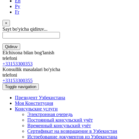
En
Ру
Fr
×
Sayt bo'yicha qidiruv...
Qidiruv
Elchixona bilan bog'lanish
telefoni
+33153300353
Konsullik masalalari bo'yicha
telefoni
+33153300355
Toggle navigation
Президент Узбекистана
Моя Конституция
Консульские услуги
Электронная очередь
Постоянный консульский учёт
Временный консульский учёт
Сертификат на возвращение в Узбекистан
Истребование документов из Узбекистана