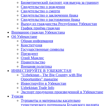
Биометрический паспорт для выезда за границу
Свидетельство о рождении
Свидетельство о смерти
Свидетельство о заключении брака
Свидетельство о расторжении брака
Выход из гражданства Республики Узбекистан
График приёма граждан
Вниманию граждан Узбекистана
Об Узбекистане
Общая информация
Конституция
Государственные символы
Президент
Олий Мажлис
Правительство
Внешняя политика
ИНВЕСТИРУЙТЕ В УЗБЕКИСТАН
"Uzbekistan - The Big Country with Big
Opportunities" magazine
Инвестируйте в Узбекистан
Uzbekistan Trade Info
Экспорт продукции произведенной в Узбекистане
Туризм
Турпакеты и материаллы касательно
туристического потенциала Бухарского вилоята