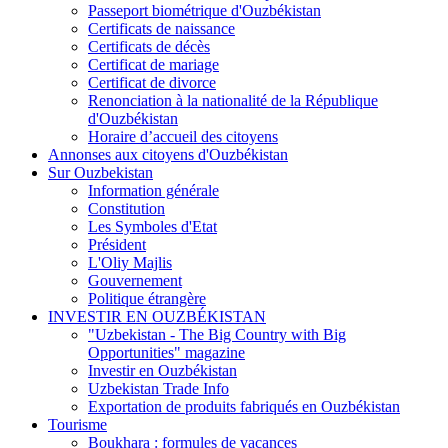
Passeport biométrique d'Ouzbékistan
Certificats de naissance
Certificats de décès
Certificat de mariage
Certificat de divorce
Renonciation à la nationalité de la République
d'Ouzbékistan
Horaire d’accueil des citoyens
Annonses aux citoyens d'Ouzbékistan
Sur Ouzbekistan
Information générale
Constitution
Les Symboles d'Etat
Président
L'Oliy Majlis
Gouvernement
Politique étrangère
INVESTIR EN OUZBÉKISTAN
"Uzbekistan - The Big Country with Big
Opportunities" magazine
Investir en Ouzbékistan
Uzbekistan Trade Info
Exportation de produits fabriqués en Ouzbékistan
Tourisme
Boukhara : formules de vacances