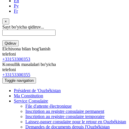
En
Ру
Fr
×
Sayt bo'yicha qidiruv...
Qidiruv
Elchixona bilan bog'lanish
telefoni
+33153300353
Konsullik masalalari bo'yicha
telefoni
+33153300355
Toggle navigation
Président de 'Ouzbékistan
Ma Constitution
Service Consulaire
File d'attente électronique
Inscription au registre consulaire permanent
Inscription au registre consulaire temporaire
Laissez-passer consulaire pour le retour en Ouzbékistan
Demandes de documents depuis l'Ouzbékistan