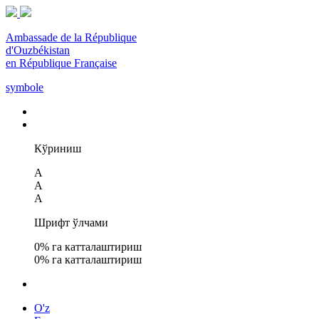
Ambassade de la République
d'Ouzbékistan
en République Française
symbole
Кўриниш
A
A
A
Шрифт ўлчами
0
% га катталаштириш
0
% га катталаштириш
O'z