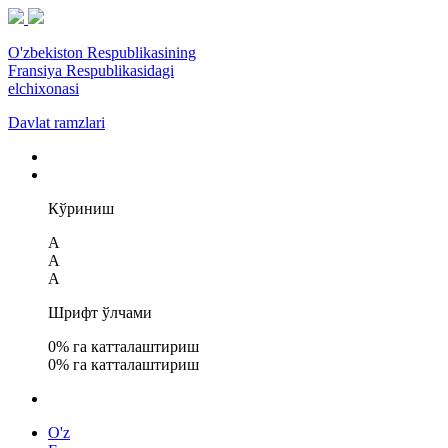
O'zbekiston Respublikasining
Fransiya Respublikasidagi
elchixonasi
Davlat ramzlari
Кўриниш
A
A
A
Шрифт ўлчами
0
% га катталаштириш
0
% га катталаштириш
O'z