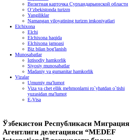
Визитная карточка Сурхандарьинской области
Oʻzbekistonda turizm
Yangiliklar
Namangan viloyatining turizm imkoniyatlari
Elchixona
Elchi
Elchixona haqida
Elchixona jamoasi
Biz bilan bog'lanish
Munosabatlar
Iqtisodiy hamkorlik
Siyosiy munosabatlar
Madaniy va gumanitar hamkorlik
Vizalar
Umumiy ma'lumot
Viza va chet ellik mehmonlarni ro`yhatdan o`tishi
yuzasidan ma'lumot
E-Visa
Ўзбекистон Республикаси Миграция
Агентлиги делегацияси “MEDEF