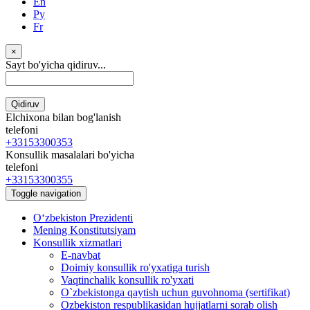
En
Ру
Fr
×
Sayt bo'yicha qidiruv...
Qidiruv
Elchixona bilan bog'lanish
telefoni
+33153300353
Konsullik masalalari bo'yicha
telefoni
+33153300355
Toggle navigation
Oʻzbekiston Prezidenti
Mening Konstitutsiyam
Konsullik xizmatlari
E-navbat
Doimiy konsullik ro'yxatiga turish
Vaqtinchalik konsullik ro'yxati
O`zbekistonga qaytish uchun guvohnoma (sertifikat)
Ozbekiston respublikasidan hujjatlarni sorab olish