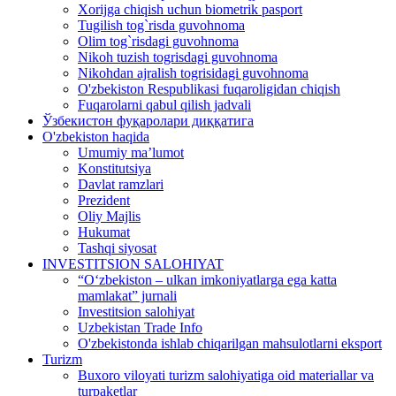
Xorijga chiqish uchun biometrik pasport
Tugilish tog`risda guvohnoma
Olim tog`risdagi guvohnoma
Nikoh tuzish togrisdagi guvohnoma
Nikohdan ajralish togrisidagi guvohnoma
O'zbekiston Respublikasi fuqaroligidan chiqish
Fuqarolarni qabul qilish jadvali
Ўзбекистон фуқаролари диққатига
O'zbekiston haqida
Umumiy ma’lumot
Konstitutsiya
Davlat ramzlari
Prezident
Oliy Majlis
Hukumat
Tashqi siyosat
INVESTITSION SALOHIYAT
“Oʻzbekiston – ulkan imkoniyatlarga ega katta
mamlakat” jurnali
Investitsion salohiyat
Uzbekistan Trade Info
O'zbekistonda ishlab chiqarilgan mahsulotlarni eksport
Turizm
Buxoro viloyati turizm salohiyatiga oid materiallar va
turpaketlar