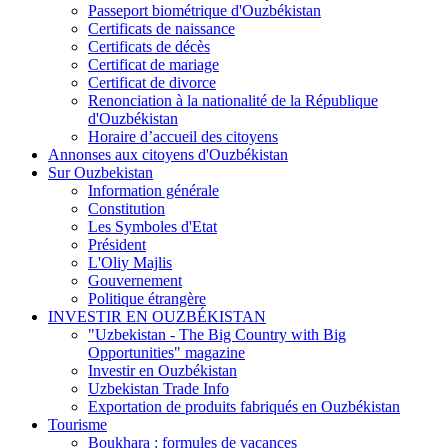
Passeport biométrique d'Ouzbékistan
Certificats de naissance
Certificats de décès
Certificat de mariage
Certificat de divorce
Renonciation à la nationalité de la République
d'Ouzbékistan
Horaire d’accueil des citoyens
Annonses aux citoyens d'Ouzbékistan
Sur Ouzbekistan
Information générale
Constitution
Les Symboles d'Etat
Président
L'Oliy Majlis
Gouvernement
Politique étrangère
INVESTIR EN OUZBÉKISTAN
"Uzbekistan - The Big Country with Big
Opportunities" magazine
Investir en Ouzbékistan
Uzbekistan Trade Info
Exportation de produits fabriqués en Ouzbékistan
Tourisme
Boukhara : formules de vacances