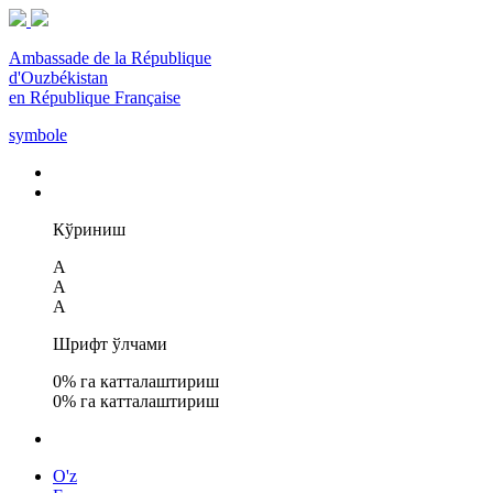
Ambassade de la République
d'Ouzbékistan
en République Française
symbole
Кўриниш
A
A
A
Шрифт ўлчами
0
% га катталаштириш
0
% га катталаштириш
O'z