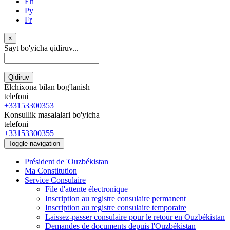
En
Ру
Fr
×
Sayt bo'yicha qidiruv...
Qidiruv
Elchixona bilan bog'lanish
telefoni
+33153300353
Konsullik masalalari bo'yicha
telefoni
+33153300355
Toggle navigation
Président de 'Ouzbékistan
Ma Constitution
Service Consulaire
File d'attente électronique
Inscription au registre consulaire permanent
Inscription au registre consulaire temporaire
Laissez-passer consulaire pour le retour en Ouzbékistan
Demandes de documents depuis l'Ouzbékistan