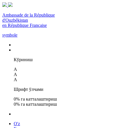
Ambassade de la République
d'Ouzbékistan
en République Française
symbole
Кўриниш
A
A
A
Шрифт ўлчами
0
% га катталаштириш
0
% га катталаштириш
O'z