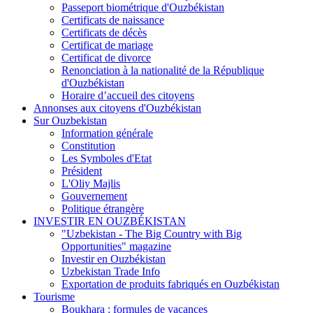
Passeport biométrique d'Ouzbékistan
Certificats de naissance
Certificats de décès
Certificat de mariage
Certificat de divorce
Renonciation à la nationalité de la République
d'Ouzbékistan
Horaire d’accueil des citoyens
Annonses aux citoyens d'Ouzbékistan
Sur Ouzbekistan
Information générale
Constitution
Les Symboles d'Etat
Président
L'Oliy Majlis
Gouvernement
Politique étrangère
INVESTIR EN OUZBÉKISTAN
"Uzbekistan - The Big Country with Big
Opportunities" magazine
Investir en Ouzbékistan
Uzbekistan Trade Info
Exportation de produits fabriqués en Ouzbékistan
Tourisme
Boukhara : formules de vacances