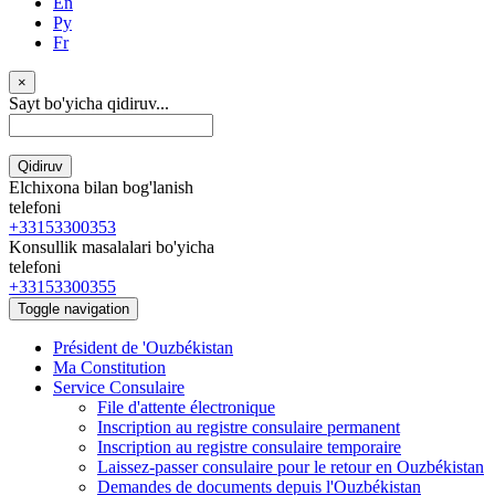
En
Ру
Fr
×
Sayt bo'yicha qidiruv...
Qidiruv
Elchixona bilan bog'lanish
telefoni
+33153300353
Konsullik masalalari bo'yicha
telefoni
+33153300355
Toggle navigation
Président de 'Ouzbékistan
Ma Constitution
Service Consulaire
File d'attente électronique
Inscription au registre consulaire permanent
Inscription au registre consulaire temporaire
Laissez-passer consulaire pour le retour en Ouzbékistan
Demandes de documents depuis l'Ouzbékistan