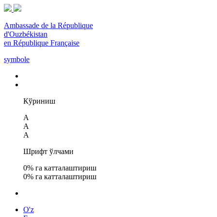
Ambassade de la République
d'Ouzbékistan
en République Française
symbole
Кўриниш
A
A
A
Шрифт ўлчами
0
% га катталаштириш
0
% га катталаштириш
O'z