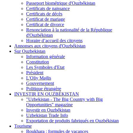
Passeport biométrique d'Ouzbékistan
Certificats de naissance
Certificats de décès
Certificat de mariage
Certificat de divorce
Renonciation à la nationalité de la République
d'Ouzbékistan
Horaire d’accueil des citoyens
Annonses aux citoyens d'Ouzbékistan
Sur Ouzbekistan
Information générale
Constitution
Les Symboles d'Etat
Président
L'Oliy Majlis
Gouvernement
Politique étrangère
INVESTIR EN OUZBÉKISTAN
"Uzbekistan - The Big Country with Big
Opportunities" magazine
Investir en Ouzbékistan
Uzbekistan Trade Info
Exportation de produits fabriqués en Ouzbékistan
Tourisme
Boukhara : formules de vacances