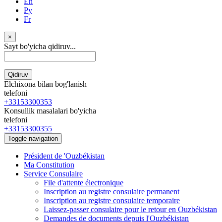
En
Ру
Fr
×
Sayt bo'yicha qidiruv...
Qidiruv
Elchixona bilan bog'lanish
telefoni
+33153300353
Konsullik masalalari bo'yicha
telefoni
+33153300355
Toggle navigation
Président de 'Ouzbékistan
Ma Constitution
Service Consulaire
File d'attente électronique
Inscription au registre consulaire permanent
Inscription au registre consulaire temporaire
Laissez-passer consulaire pour le retour en Ouzbékistan
Demandes de documents depuis l'Ouzbékistan