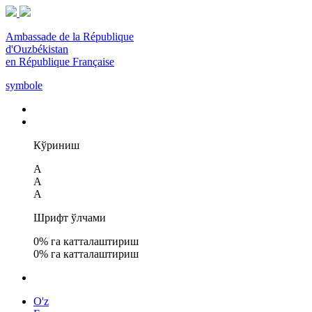
Ambassade de la République
d'Ouzbékistan
en République Française
symbole
Кўриниш
A
A
A
Шрифт ўлчами
0
% га катталаштириш
0
% га катталаштириш
O'z