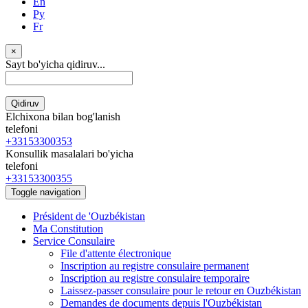
En
Ру
Fr
×
Sayt bo'yicha qidiruv...
Qidiruv
Elchixona bilan bog'lanish
telefoni
+33153300353
Konsullik masalalari bo'yicha
telefoni
+33153300355
Toggle navigation
Président de 'Ouzbékistan
Ma Constitution
Service Consulaire
File d'attente électronique
Inscription au registre consulaire permanent
Inscription au registre consulaire temporaire
Laissez-passer consulaire pour le retour en Ouzbékistan
Demandes de documents depuis l'Ouzbékistan