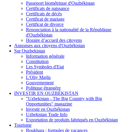
Passeport biométrique d'Ouzbékistan
Certificats de naissance
Certificats de décès
Certificat de mariage
Certificat de divorce
Renonciation à la nationalité de la République
d'Ouzbékistan
Horaire d’accueil des citoyens
Annonses aux citoyens d'Ouzbékistan
Sur Ouzbekistan
Information générale
Constitution
Les Symboles d'Etat
Président
L'Oliy Majlis
Gouvernement
Politique étrangère
INVESTIR EN OUZBÉKISTAN
"Uzbekistan - The Big Country with Big
Opportunities" magazine
Investir en Ouzbékistan
Uzbekistan Trade Info
Exportation de produits fabriqués en Ouzbékistan
Tourisme
Boukhara : formules de vacances