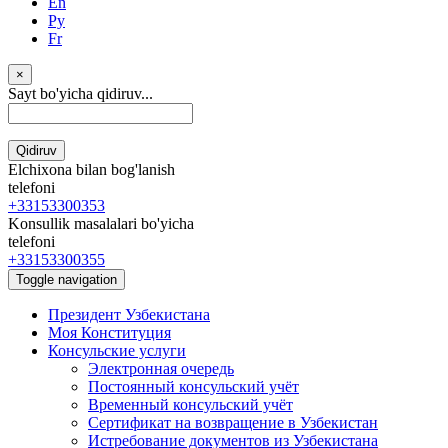
En
Ру
Fr
×
Sayt bo'yicha qidiruv...
Qidiruv
Elchixona bilan bog'lanish
telefoni
+33153300353
Konsullik masalalari bo'yicha
telefoni
+33153300355
Toggle navigation
Президент Узбекистана
Моя Конституция
Консульские услуги
Электронная очередь
Постоянный консульский учёт
Временный консульский учёт
Сертификат на возвращение в Узбекистан
Истребование документов из Узбекистана