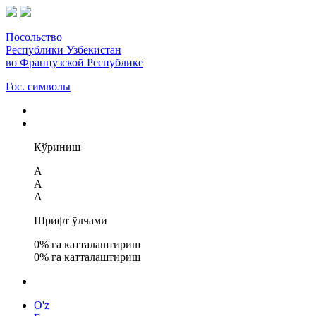
Посольство
Республики Узбекистан
во Французской Республике
Гос. символы
Кўриниш
A
A
A
Шрифт ўлчами
0
% га катталаштириш
0
% га катталаштириш
O'z