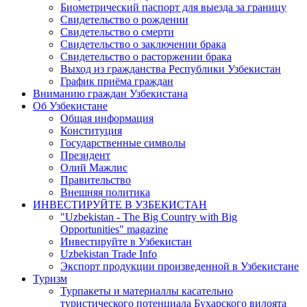
Биометрический паспорт для выезда за границу
Свидетельство о рождении
Свидетельство о смерти
Свидетельство о заключении брака
Свидетельство о расторжении брака
Выход из гражданства Республики Узбекистан
График приёма граждан
Вниманию граждан Узбекистана
Об Узбекистане
Общая информация
Конституция
Государственные символы
Президент
Олий Мажлис
Правительство
Внешняя политика
ИНВЕСТИРУЙТЕ В УЗБЕКИСТАН
"Uzbekistan - The Big Country with Big
Opportunities" magazine
Инвестируйте в Узбекистан
Uzbekistan Trade Info
Экспорт продукции произведенной в Узбекистане
Туризм
Турпакеты и материаллы касательно
туристического потенциала Бухарского вилоята