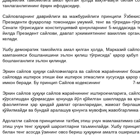
танлаганлигининг ёрқин ифодасидир.
Сайловларнинг даврийлиги ва мажбурийлиги принципи Ўзбекист
Президенти фуқаролар томонидан умумий, тенг ва тўғридан-тўғ
Сенати тўғрисидаги конституциявий қонунларнинг 5-моддасида 
йилда Президент сайлови, давлат ҳокимиятининг вакиллик орган
келади.
Ушбу демократик тамойилга амал қилган ҳолда, Марказий сайло
кампанияси бошланишини эълон қилиш тўғрисида” қарор қабул 
бошланганлиги эълон қилинди.
Эркин сайлов ҳуқуқи сайловчиларга ва сайлов жараёнининг бошқ
сайловда иштирок этиши ёки иштирок этмаслиги хусусида қарор
имкон беради. Бу принцип Сайлов кодексининг 7-модд
Эркин сайлов ҳуқуқи сайлов жараёнининг иштирокчиларига, сай
кўрсатишдан қўрқмасдан қонунда йўл қўйилган шаклларда ва қо
фаолиятини ҳар қандай давлат органларидан, жамоат бирлаш
қўйилмайди ва бундай аралашув қонунга мувофиқ жавобгарликка 
Адолатли сайлов принципини татбиқ этиш учун мамлакатимиз са
этиш учун тенг ҳуқуқий шароитларни таъминлайди. Ушбу принцип
билан тенг асосда ўзининг овоз бериш ҳуқуқини амалга оширишга