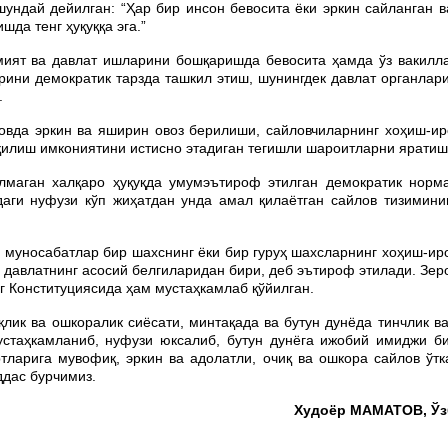
шундай дейилган: “Ҳар бир инсон бевосита ёки эркин сайланган 
шда тенг ҳуқуққа эга.”
ият ва давлат ишларини бошқаришда бевосита ҳамда ўз вакиллар
рини демократик тарзда ташкил этиш, шунингдек давлат органла
.
ловда эркин ва яширин овоз берилиши, сайловчиларнинг хоҳиш-ир
 қилиш имкониятини истисно этадиган тегишли шароитларни ярати
лмаган халқаро ҳуқуқда умумэътироф этилган демократик норма
ги нуфузи кўп жиҳатдан унда амал қилаётган сайлов тизиминин
 муносабатлар бир шахснинг ёки бир гуруҳ шахсларнинг хоҳиш-ир
й давлатнинг асосий белгиларидан бири, деб эътироф этилади. Зер
нг Конституциясида ҳам мустаҳкамлаб қўйилган.
иқлик ва ошкоралик сиёсати, минтақада ва бутун дунёда тинчлик 
устаҳкамланиб, нуфузи юксалиб, бутун дунёга ижобий имиджи б
ларига мувофиқ, эркин ва адолатли, очиқ ва ошкора сайлов ўтк
ддас бурчимиз.
Худоёр МАМАТОВ,
Ўз