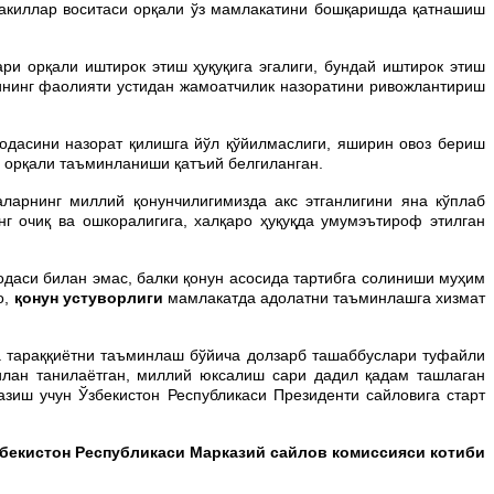
вакиллар воситаси орқали ўз мамлакатини бошқаришда қатнашиш
и орқали иштирок этиш ҳуқуқига эгалиги, бундай иштирок этиш
рининг фаолияти устидан жамоатчилик назоратини ривожлантириш
одасини назорат қилишга йўл қўйилмаслиги, яширин овоз бериш
ш орқали таъминланиши қатъий белгиланган.
ларнинг миллий қонунчилигимизда акс этганлигини яна кўплаб
г очиқ ва ошкоралигига, халқаро ҳуқуқда умумэътироф этилган
одаси билан эмас, балки қонун асосида тартибга солиниши муҳим
о,
қонун устуворлиги
мамлакатда адолатни таъминлашга хизмат
ва тараққиётни таъминлаш бўйича долзарб ташаббуслари туфайли
илан танилаётган, миллий юксалиш сари дадил қадам ташлаган
азиш учун Ўзбекистон Республикаси Президенти сайловига старт
бекистон Республикаси
Марказий сайлов комиссияси котиби