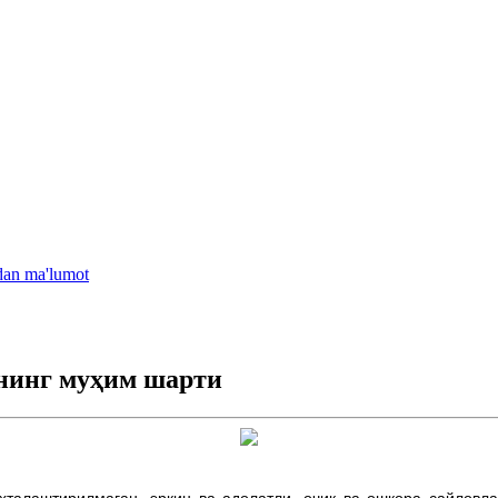
idan ma'lumot
янинг муҳим шарти
оҳталаштирилмаган, эркин ва адолатли, очиқ ва ошкора сайловл