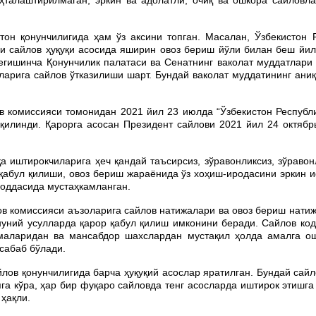
он қонунчилигида ҳам ўз аксини топган. Масалан, Ўзбекистон 
ри сайлов ҳуқуқи асосида яширин овоз бериш йўли билан беш йи
тегишинча Қонунчилик палатаси ва Сенатнинг ваколат муддатлар
ларига сайлов ўтказилиши шарт. Бундай ваколат муддатининг ани
в комиссияси томонидан 2021 йил 23 июлда “Ўзбекистон Республ
қилинди. Қарорга асосан Президент сайлови 2021 йил 24 октябр
а иштирокчиларига ҳеч қандай таъсирсиз, зўравонликсиз, зўраво
 қабул қилиши, овоз бериш жараёнида ўз хоҳиш-иродасини эркин и
асида мустаҳкамланган.
лов комиссияси аъзоларига сайлов натижалари ва овоз бериш нати
нуний усулларда қарор қабул қилиш имконини беради. Сайлов код
маларидан ва мансабдор шахслардан мустақил ҳолда амалга о
сабаб бўлади.
йлов қонунчилигида барча ҳуқуқий асослар яратилган. Бундай сай
га кўра, ҳар бир фуқаро сайловда тенг асосларда иштирок этишга 
 ҳақли.