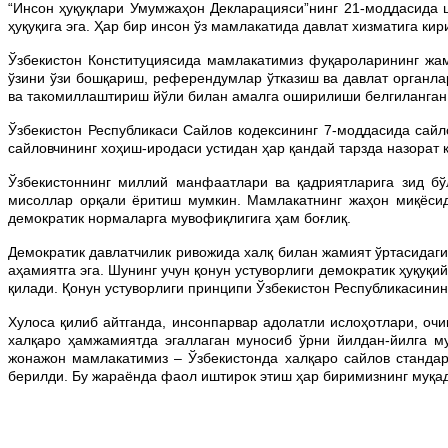
“Инсон ҳуқуқлари Умумжаҳон Декларацияси”нинг 21-моддасида 
ҳуқуқига эга. Ҳар бир инсон ўз мамлакатида давлат хизматига кири
Ўзбекистон Конституциясида мамлакатимиз фуқароларининг жам
ўзини ўзи бошқариш, референдумлар ўтказиш ва давлат органла
ва такомиллаштириш йўли билан амалга оширилиши белгиланган
Ўзбекистон Республикаси Сайлов кодексининг 7-моддасида сай
сайловчининг хоҳиш-иродаси устидан ҳар қандай тарзда назорат
Ўзбекистоннинг миллий манфаатлари ва қадриятларига зид бў
мисоллар орқали ёритиш мумкин. Мамлакатнинг жаҳон миқёсида
демократик нормаларга мувофиқлигига ҳам боғлиқ.
Демократик давлатчилик ривожида халқ билан жамият ўртасидаги
аҳамиятга эга. Шунинг учун қонун устуворлиги демократик ҳуқуқи
қилади. Қонун устуворлиги принципи Ўзбекистон Республикасини
Хулоса қилиб айтганда, инсонпарвар адолатли ислоҳотлари, оч
халқаро ҳамжамиятда эгаллаган муносиб ўрни йилдан-йилга м
жонажон мамлакатимиз – Ўзбекистонда халқаро сайлов стандарт
берилди. Бу жараёнда фаол иштирок этиш ҳар биримизнинг муқа