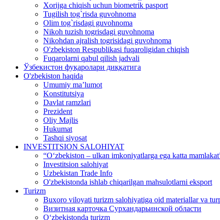
Xorijga chiqish uchun biometrik pasport
Tugilish tog`risda guvohnoma
Olim tog`risdagi guvohnoma
Nikoh tuzish togrisdagi guvohnoma
Nikohdan ajralish togrisidagi guvohnoma
O'zbekiston Respublikasi fuqaroligidan chiqish
Fuqarolarni qabul qilish jadvali
Ўзбекистон фуқаролари диққатига
O'zbekiston haqida
Umumiy ma’lumot
Konstitutsiya
Davlat ramzlari
Prezident
Oliy Majlis
Hukumat
Tashqi siyosat
INVESTITSION SALOHIYAT
“Oʻzbekiston – ulkan imkoniyatlarga ega katta mamlakat”
Investitsion salohiyat
Uzbekistan Trade Info
O'zbekistonda ishlab chiqarilgan mahsulotlarni eksport
Turizm
Buxoro viloyati turizm salohiyatiga oid materiallar va tur
Визитная карточка Сурхандарьинской области
Oʻzbekistonda turizm