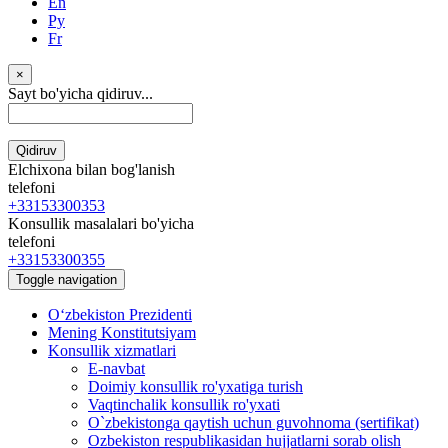
En
Ру
Fr
×
Sayt bo'yicha qidiruv...
Qidiruv
Elchixona bilan bog'lanish
telefoni
+33153300353
Konsullik masalalari bo'yicha
telefoni
+33153300355
Toggle navigation
Oʻzbekiston Prezidenti
Mening Konstitutsiyam
Konsullik xizmatlari
E-navbat
Doimiy konsullik ro'yxatiga turish
Vaqtinchalik konsullik ro'yxati
O`zbekistonga qaytish uchun guvohnoma (sertifikat)
Ozbekiston respublikasidan hujjatlarni sorab olish