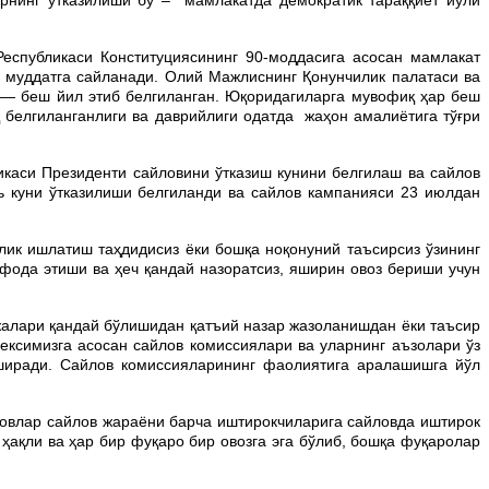
Республикаси Конституциясининг 90-моддасига асосан мамлакат
л муддатга сайланади. Олий Мажлиснинг Қонунчилик палатаси ва
и — беш йил этиб белгиланган. Юқоридагиларга мувофиқ ҳар беш
қ белгиланганлиги ва даврийлиги одатда жаҳон амалиётига тўғри
икаси Президенти сайловини ўтказиш кунини белгилаш ва сайлов
ь куни ўтказилиши белгиланди ва сайлов кампанияси 23 июлдан
нлик ишлатиш таҳдидисиз ёки бошқа ноқонуний таъсирсиз ўзининг
фода этиши ва ҳеч қандай назоратсиз, яширин овоз бериши учун
жалари қандай бўлишидан қатъий назар жазоланишдан ёки таъсир
ексимизга асосан сайлов комиссиялари ва уларнинг аъзолари ўз
ширади. Сайлов комиссияларининг фаолиятига аралашишга йўл
ловлар сайлов жараёни барча иштирокчиларига сайловда иштирок
ҳақли ва ҳар бир фуқаро бир овозга эга бўлиб, бошқа фуқаролар