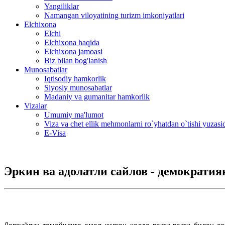
Yangiliklar
Namangan viloyatining turizm imkoniyatlari
Elchixona
Elchi
Elchixona haqida
Elchixona jamoasi
Biz bilan bog'lanish
Munosabatlar
Iqtisodiy hamkorlik
Siyosiy munosabatlar
Madaniy va gumanitar hamkorlik
Vizalar
Umumiy ma'lumot
Viza va chet ellik mehmonlarni ro`yhatdan o`tishi yuzas
E-Visa
Эркин ва адолатли сайлов - демократи
Даврийлик тамойилига амал қилган ҳолда вақти-вақти билан с