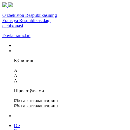
O'zbekiston Respublikasining
Fransiya Respublikasidagi
elchixonasi
Davlat ramzlari
Кўриниш
A
A
A
Шрифт ўлчами
0
% га катталаштириш
0
% га катталаштириш
O'z