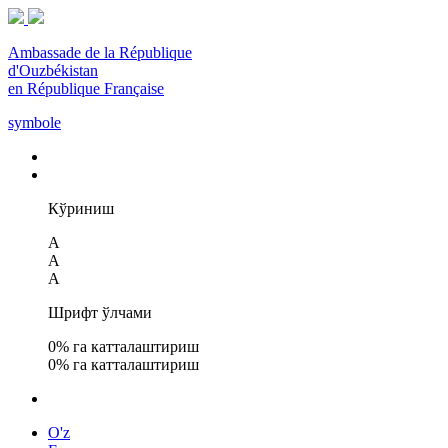
Ambassade de la République
d'Ouzbékistan
en République Française
symbole
Кўриниш
A
A
A
Шрифт ўлчами
0
% га катталаштириш
0
% га катталаштириш
O'z