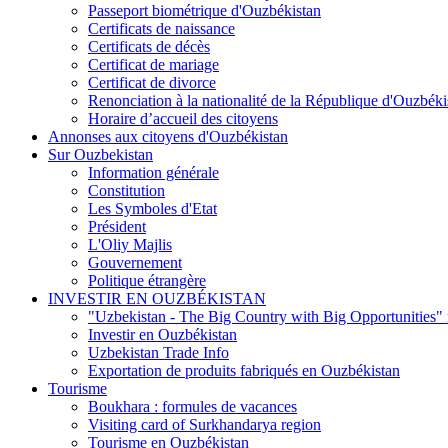
Passeport biométrique d'Ouzbékistan
Certificats de naissance
Certificats de décès
Certificat de mariage
Certificat de divorce
Renonciation à la nationalité de la République d'Ouzbéki
Horaire d’accueil des citoyens
Annonses aux citoyens d'Ouzbékistan
Sur Ouzbekistan
Information générale
Constitution
Les Symboles d'Etat
Président
L'Oliy Majlis
Gouvernement
Politique étrangère
INVESTIR EN OUZBÉKISTAN
"Uzbekistan - The Big Country with Big Opportunities"
Investir en Ouzbékistan
Uzbekistan Trade Info
Exportation de produits fabriqués en Ouzbékistan
Tourisme
Boukhara : formules de vacances
Visiting card of Surkhandarya region
Tourisme en Ouzbékistan