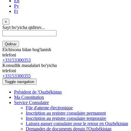
En
Ру
Fr
×
Sayt bo'yicha qidiruv...
Qidiruv
Elchixona bilan bog'lanish
telefoni
+33153300353
Konsullik masalalari bo'yicha
telefoni
+33153300355
Toggle navigation
Président de 'Ouzbékistan
Ma Constitution
Service Consulaire
File d'attente électronique
Inscription au registre consulaire permanent
Inscription au registre consulaire temporaire
Laissez-passer consulaire pour le retour en Ouzbékistan
Demandes de documents depuis l'Ouzbékistan