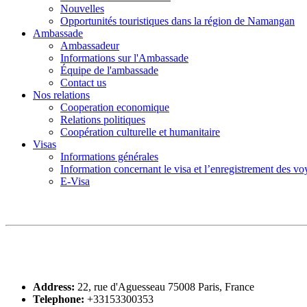
Nouvelles
Opportunités touristiques dans la région de Namangan
Ambassade
Ambassadeur
Informations sur l'Ambassade
Équipe de l'ambassade
Contact us
Nos relations
Cooperation economique
Relations politiques
Coopération culturelle et humanitaire
Visas
Informations générales
Information concernant le visa et l’enregistrement des v
E-Visa
Address:
22, rue d'Aguesseau 75008 Paris, France
Telephone:
+33153300353