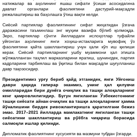
натижалар ва аҳолининг яшаш сифати ўсиши асосидагина
давлат органлари фаолиятини дастурий-мақсадли
режалаштириш ва баҳолашга ўтиш вақти келди.
Сиёсий партиялар фаолиятининг сифат жиҳатидан ўзгача
даражасини таъминлаш энг муҳим вазифа бўлиб қолмоқда.
Зеро, партиялар сўнгги йиллардаги ислоҳотлар туфайли
уйғонган аҳолининг янги хоҳиш-истакларига мувофиқ ўз
фаолиятини қайта шакллантириш учун ҳали кўп иш қилиши
керак. Сиёсий партияларнинг ушбу муаммони ҳал этишга
мўлжалланган таҳлил марказларини яратиш, шунингдек, партия
кадрларини тарбиялаш ва ўқитиш билан мақсадли шуғулланиш
давр тақозосидир.
Президентимиз урғу бериб қайд этганидек, янги Уйғониш
даври ҳақида гапирар эканмиз, унинг ҳал қилувчи
омилларидан бири дунёга очиқлик ва ташқи алоқаларнинг
кенг қамровлилигидир. Бугун янгиланган Ўзбекистоннинг
ташқи сиёсати айнан очиқлик ва ташқи алоқаларнинг ҳамма
йўналишини бирдек ривожлантиришга қаратилгани бежиз
эмас. 2017–2021 йилларда мамлакатнинг янгиланган ташқи
сиёсатини шакллантириш ва рўёбга чиқариш борасида
салмоқли ишлар қилинди.
Дипломатик фаолиятнинг хусусияти ва мазмуни тубдан ўзгарди.