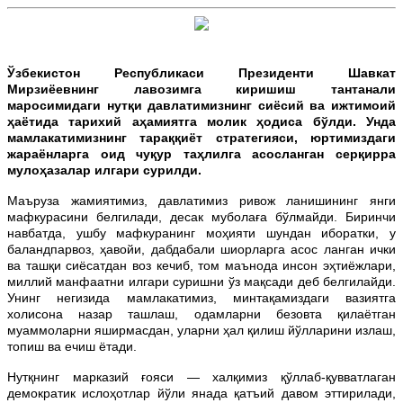
Ўзбекистон Республикаси Президенти Шавкат
Мирзиёевнинг лавозимга киришиш тантанали
маросимидаги нутқи давлатимизнинг сиёсий ва ижтимоий
ҳаётида тарихий аҳамиятга молик ҳодиса бўлди. Унда
мамлакатимизнинг тараққиёт стратегияси, юртимиздаги
жараёнларга оид чуқур таҳлилга асосланган серқирра
мулоҳазалар илгари сурилди.
Маъруза жамиятимиз, давлатимиз ривож ланишининг янги
мафкурасини белгилади, десак муболаға бўлмайди. Биринчи
навбатда, ушбу мафкуранинг моҳияти шундан иборатки, у
баландпарвоз, ҳавойи, дабдабали шиорларга асос ланган ички
ва ташқи сиёсатдан воз кечиб, том маънода инсон эҳтиёжлари,
миллий манфаатни илгари суришни ўз мақсади деб белгилайди.
Унинг негизида мамлакатимиз, минтақамиздаги вазиятга
холисона назар ташлаш, одамларни безовта қилаётган
муаммоларни яширмасдан, уларни ҳал қилиш йўлларини излаш,
топиш ва ечиш ётади.
Нутқнинг марказий ғояси — халқимиз қўллаб-қувватлаган
демократик ислоҳотлар йўли янада қатъий давом эттирилади,