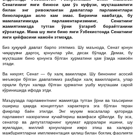
Сенатининг янги биноси ҳам ўз нуфузи, муҳташамлиги
билан энг ривожланган давлатлар парламентлари
биноларидан асло кам эмас. Биринчи навбатда, бу
мамлакатимизда парламентаризмнинг, Сенатнинг
жамиятимизда тутган ўрни ўзгариб бораётганини
кўрсатади. Мана шу янги бино янги Ўзбекистонда Сенатнинг
янги қиёфасини намоён этмоқда.
Биз ҳуқуқий давлат барпо этяпмиз. Шу маънода, Сенат қонун
чиқарувчи даргоҳ, қонунлар уйи, десак бўлади. Демак, бу
муҳташам бино қонунга бўлган ҳурматини ҳам ўзида намоён
этади.
Ва ниҳоят, Сенат — бу халқ вакиллари. Шу бинонинг асосий
меъмори бўлган давлатимиз раҳбари халқ вакилларига, улар
орқали бутун халққа бўлган ҳурматни ушбу муҳташам сарой
кўринишида ифода этди.
Маърузада парламентнинг жамиятда тутган ўрни ва таъсирини
ошириш ҳақида концептуал характерга эга бўлган теран
фикрлар баён этилди. Энг муҳим масалалар қаторида
парламент назоратини кучайтириш вазифаси қўйилди. Бу эса,
сенатор ва депутатларнинг ҳукумат идоралари ишини, шу
жумладан, миллий қонунларни ижро этиш ва халқаро
мажбуриятларни имплементация қилиш билан боғлиқ фаолияти