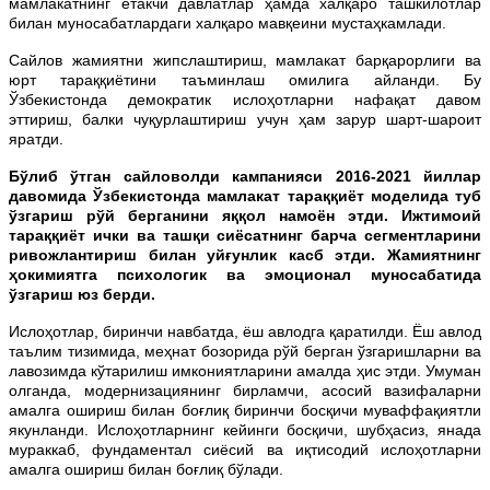
мамлакатнинг етакчи давлатлар ҳамда халқаро ташкилотлар
билан муносабатлардаги халқаро мавқеини мустаҳкамлади.
Сайлов жамиятни жипслаштириш, мамлакат барқарорлиги ва
юрт тараққиётини таъминлаш омилига айланди. Бу
Ўзбекистонда демократик ислоҳотларни нафақат давом
эттириш, балки чуқурлаштириш учун ҳам зарур шарт-шароит
яратди.
Бўлиб ўтган сайловолди кампанияси 2016-2021 йиллар
давомида Ўзбекистонда мамлакат тараққиёт моделида туб
ўзгариш рўй берганини яққол намоён этди. Ижтимоий
тараққиёт ички ва ташқи сиёсатнинг барча сегментларини
ривожлантириш билан уйғунлик касб этди. Жамиятнинг
ҳокимиятга психологик ва эмоционал муносабатида
ўзгариш юз берди.
Ислоҳотлар, биринчи навбатда, ёш авлодга қаратилди. Ёш авлод
таълим тизимида, меҳнат бозорида рўй берган ўзгаришларни ва
лавозимда кўтарилиш имкониятларини амалда ҳис этди. Умуман
олганда, модернизациянинг бирламчи, асосий вазифаларни
амалга ошириш билан боғлиқ биринчи босқичи муваффақиятли
якунланди. Ислоҳотларнинг кейинги босқичи, шубҳасиз, янада
мураккаб, фундаментал сиёсий ва иқтисодий ислоҳотларни
амалга ошириш билан боғлиқ бўлади.