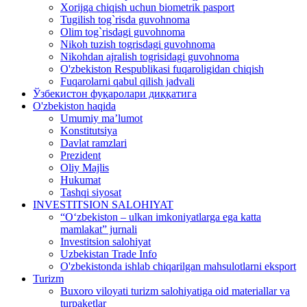
Xorijga chiqish uchun biometrik pasport
Tugilish tog`risda guvohnoma
Olim tog`risdagi guvohnoma
Nikoh tuzish togrisdagi guvohnoma
Nikohdan ajralish togrisidagi guvohnoma
O'zbekiston Respublikasi fuqaroligidan chiqish
Fuqarolarni qabul qilish jadvali
Ўзбекистон фуқаролари диққатига
O'zbekiston haqida
Umumiy ma’lumot
Konstitutsiya
Davlat ramzlari
Prezident
Oliy Majlis
Hukumat
Tashqi siyosat
INVESTITSION SALOHIYAT
“Oʻzbekiston – ulkan imkoniyatlarga ega katta
mamlakat” jurnali
Investitsion salohiyat
Uzbekistan Trade Info
O'zbekistonda ishlab chiqarilgan mahsulotlarni eksport
Turizm
Buxoro viloyati turizm salohiyatiga oid materiallar va
turpaketlar