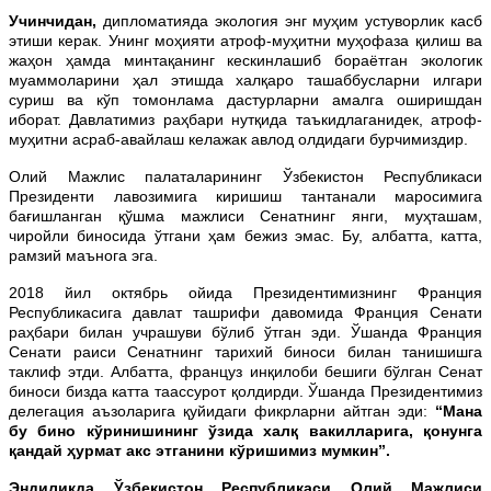
Учинчидан,
дипломатияда экология энг муҳим устуворлик касб
этиши керак. Унинг моҳияти атроф-муҳитни муҳофаза қилиш ва
жаҳон ҳамда минтақанинг кескинлашиб бораётган экологик
муаммоларини ҳал этишда халқаро ташаббусларни илгари
суриш ва кўп томонлама дастурларни амалга оширишдан
иборат. Давлатимиз раҳбари нутқида таъкидлаганидек, атроф-
муҳитни асраб-авайлаш келажак авлод олдидаги бурчимиздир.
Олий Мажлис палаталарининг Ўзбекистон Республикаси
Президенти лавозимига киришиш тантанали маросимига
бағишланган қўшма мажлиси Сенатнинг янги, муҳташам,
чиройли биносида ўтгани ҳам бежиз эмас. Бу, албатта, катта,
рамзий маънога эга.
2018 йил октябрь ойида Президентимизнинг Франция
Республикасига давлат ташрифи давомида Франция Сенати
раҳбари билан учрашуви бўлиб ўтган эди. Ўшанда Франция
Сенати раиси Сенатнинг тарихий биноси билан танишишга
таклиф этди. Албатта, француз инқилоби бешиги бўлган Сенат
биноси бизда катта таассурот қолдирди. Ўшанда Президентимиз
делегация аъзоларига қуйидаги фикрларни айтган эди:
“Мана
бу бино кўринишининг ўзида халқ вакилларига, қонунга
қандай ҳурмат акс этганини кўришимиз мумкин”.
Эндиликда Ўзбекистон Республикаси Олий Мажлиси