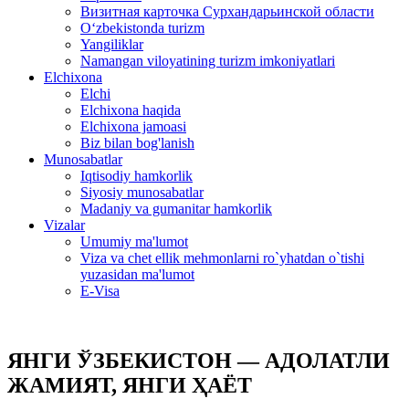
Визитная карточка Сурхандарьинской области
Oʻzbekistonda turizm
Yangiliklar
Namangan viloyatining turizm imkoniyatlari
Elchixona
Elchi
Elchixona haqida
Elchixona jamoasi
Biz bilan bog'lanish
Munosabatlar
Iqtisodiy hamkorlik
Siyosiy munosabatlar
Madaniy va gumanitar hamkorlik
Vizalar
Umumiy ma'lumot
Viza va chet ellik mehmonlarni ro`yhatdan o`tishi
yuzasidan ma'lumot
E-Visa
ЯНГИ ЎЗБЕКИСТОН — АДОЛАТЛИ
ЖАМИЯТ, ЯНГИ ҲАЁТ