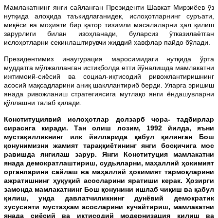
Мамлакатнинг янги сайланган Президенти Шавкат Мирзиёев ўз
нутқида алоҳида таъкидлаганидек, ислоҳотларнинг суръати,
миқёси ва моҳияти бир қатор тизимли масалаларни ҳал қилиш
зарурлиги билан изоҳланади, буларсиз ўтказилаётган
ислоҳотларни секинлаштирувчи жиддий хавфлар пайдо бўлади.
Президентимиз инаугурация маросимидаги нутқида ўрта
муддатга мўлжалланган истиқболда етти йўналишда мамлакатни
ижтимоий-сиёсий ва социал-иқтисодий ривожлантиришнинг
асосий мақсадларини аниқ шакллантириб берди. Уларга эришиш
янада ривожланиш стратегиясига мутлақо янги ёндашувларни
қўллашни талаб қилади.
Конституциявий ислоҳотлар долзарб чора- тадбирлар
сирасига киради. Тан олиш лозим, 1992 йилда, яъни
мустақилликнинг илк йилларида қабул қилинган Бош
қонунимизни жамият тараққиётининг янги босқичига мос
равишда янгилаш зарур. Янги Конституция мамлакатни
янада демократлаштириш, судьяларни, маҳаллий ҳокимият
органларини сайлаш ва маҳаллий ҳокимият тармоқларини
ажратишнинг ҳуқуқий асосларини яратиши керак. Ҳозирги
замонда мамлакатнинг Бош қонунини ишлаб чиқиш ва қабул
қилиш, унда давлатчиликнинг дунёвий демократик
хусусияти мустаҳкам асосларини кучайтириш, мамлакатни
янада сиёсий ва иқтисодий модернизация қилиш ва