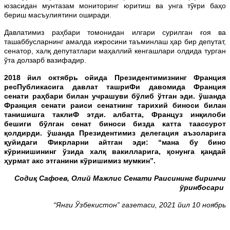
юзасидан мунтазам мониторинг юритиш ва унга тўғри баҳо
бериш масъулиятини оширади.
Давлатимиз раҳбари томонидан илгари сурилган ғоя ва
ташаббусларнинг амалда ижросини таъминлаш ҳар бир депутат,
сенатор, халқ депутатлари маҳаллий кенгашлари олдида турган
ўта долзарб вазифадир.
2018 йил октябрь ойида Президентимизнинг Франция
ресПубликасига давлат ташриФи давомида Франция
сенати раҳбари билан учрашуви бўлиб ўтган эди. ўшанда
Франция сенати раиси сенатнинг тарихий биноси билан
танишишга таклиФ этди. албатта, Француз инқилоби
бешиги бўлган сенат биноси бизда катта таассурот
қолдирди. ўшанда Президентимиз делегация аъзоларига
қуйидаги Фикрларни айтган эди: “мана бу бино
кўринишининг ўзида халқ вакилларига, қонунга қандай
ҳурмат акс этганини кўришимиз мумкин”.
Содиқ Са
фое
в,
Олий
Мажлис
Сенати
Раисининг биринчи
ўринбосари
“Янги Ўзбекистон” газетаси,
2021 йил 10 ноябрь