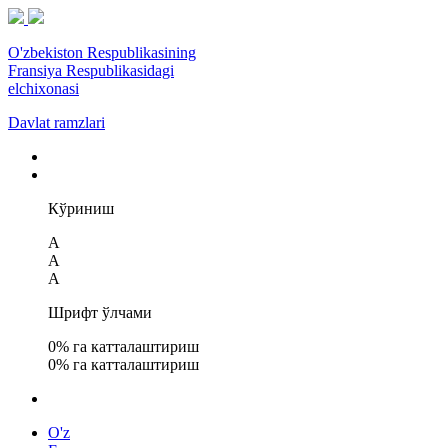
O'zbekiston Respublikasining
Fransiya Respublikasidagi
elchixonasi
Davlat ramzlari
Кўриниш
A
A
A
Шрифт ўлчами
0
% га катталаштириш
0
% га катталаштириш
O'z