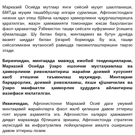
Марказий Осиёда мутлақо янги сиёсий муҳит шаклланиши,
БМТда муҳим ташаббуслар илгари сурилиши, Афғонистондаги
низони ҳал этиш бўйича халқаро ҳамкорликни чуқурлаштиришга
қаратилган, жаҳон ҳамжамияти томонидан юксак баҳоланган
фаол ҳаракатлар Ўзбекистон ташқи сиёсати нуфузининг ўсишига
кўмаклашди. Шу билан бирга, минтақамиз ва бутун дунёда
вазият шиддат билан ўзгариб бормоқда. Бу эса, ташқи
сиёсатимизни мутаносиб равишда такомиллаштиришни тақозо
этади.
Биринчидан, минтақада мавжуд ижобий тенденцияларни,
Марказий Осиёда ўзаро ишончни мустаҳкамлаш ва
ҳамкорликни ривожлантириш жараёни доимий хусусият
касб этишини таъминлаш муҳимдир. Минтақани
барқарорлик, доимий ривожланиш, яхши қўшничилик ва
ўзаро манфаатли ҳамкорлик ҳудудига айлантириш
вазифаси юклатилган.
Иккинчидан,
Афғонистонни Марказий Осиё даги умумий
минтақавий жараёнларга фаол жалб қилишни давом эттириш
ғоят муҳим аҳамиятга эга. Афғонистон халқаро ҳамжамият
диққат марказида бўлишига эришиш, Афғонистонда стратегик
иқтисодий ва инфратузилма лойиҳаларини амалга оширишни
давом эттириш лозим.