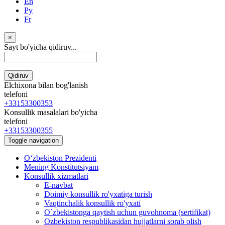
En
Ру
Fr
×
Sayt bo'yicha qidiruv...
Qidiruv
Elchixona bilan bog'lanish
telefoni
+33153300353
Konsullik masalalari bo'yicha
telefoni
+33153300355
Toggle navigation
Oʻzbekiston Prezidenti
Mening Konstitutsiyam
Konsullik xizmatlari
E-navbat
Doimiy konsullik ro'yxatiga turish
Vaqtinchalik konsullik ro'yxati
O`zbekistonga qaytish uchun guvohnoma (sertifikat)
Ozbekiston respublikasidan hujjatlarni sorab olish