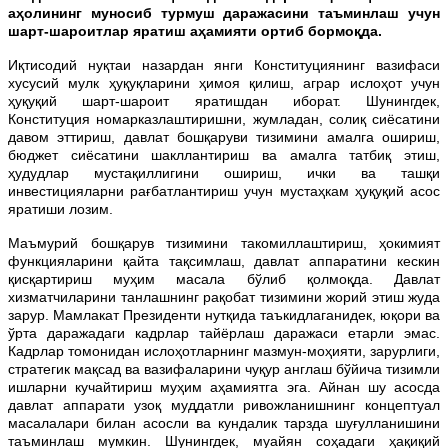
аҳолининг муносиб турмуш даражасини таъминлаш учун
шарт-шароитлар яратиш аҳамияти ортиб бормоқда.
Иқтисодий нуқтаи назардан янги Конституциянинг вазифаси
хусусий мулк ҳуқуқларини ҳимоя қилиш, аграр ислоҳот учун
ҳуқуқий шарт-шароит яратишдан иборат. Шунингдек,
Конституция номарказлаштиришни, жумладан, солиқ сиёсатини
давом эттириш, давлат бошқаруви тизимини амалга ошириш,
бюджет сиёсатини шакллантириш ва амалга татбиқ этиш,
ҳудудлар мустақиллигини ошириш, ички ва ташқи
инвестицияларни рағбатлантириш учун мустаҳкам ҳуқуқий асос
яратиши лозим.
Маъмурий бошқарув тизимини такомиллаштириш, ҳокимият
функцияларини қайта тақсимлаш, давлат аппаратини кескин
қисқартириш муҳим масала бўлиб қолмоқда. Давлат
хизматчиларини танлашнинг рақобат тизимини жорий этиш жуда
зарур. Мамлакат Президенти нутқида таъкидлаганидек, юқори ва
ўрта даражадаги кадрлар тайёрлаш даражаси етарли эмас.
Кадрлар томонидан ислоҳотларнинг мазмун-моҳияти, зарурлиги,
стратегик мақсад ва вазифаларини чуқур англаш бўйича тизимли
ишларни кучайтириш муҳим аҳамиятга эга. Айнан шу асосда
давлат аппарати узоқ муддатли ривожланишнинг концептуал
масалалари билан асосли ва кундалик тарзда шуғулланишини
таъминлаш мумкин. Шунингдек, муайян соҳадаги ҳақиқий