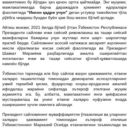
жамиятимиз бу йўлдан ҳеч қачон ортга қайтмайди. Энг муҳими,
мамлакатимизда барча даражадаги ҳокимият идоралари
фаолиятида
“Инсон қадри учун”
деган устувор тамойилни тўла
рўёбга чиқариш бундан буён ҳам бош мезон бўлиб қолади.
Айтиш жоизки, 2021 йилда бўлиб ўтган Ўзбекистон Республикаси
Президенти сайлови ички сиёсий ривожланиш ва ташқи сиёсий
вазифаларни бажариш учун мутлақо янги шарт- шароитлар
яратиб берди. Сайловнинг асосий натижаси аксарият аҳолининг
мисли кўрилмаган юксак сиёсий фаоллигида ва Президент
Шавкат Мирзиёев раҳбарлигида амалга оширилаётган
янгиланган ички ва ташқи сиёсатни қўллаб-қувватлашида
намоён бўлди.
Ўзбекистон тарихида илк бор сайлов жаҳон ҳамжамияти, етакчи
халқаро ташкилотлар томонидан демократик ислоҳотларнинг
узвий таркибий қисми, фуқаролар хоҳиш-иродасини амалий
ифодалаш жараёни сифатида эътироф этилгани муҳим
аҳамиятга эга. Бу, албатта, мамлакатнинг янги қиёфасини
мустаҳкамлаш ва унинг етакчи халқаро нуфузини янада
оширишнинг кучли омилига айланди.
Президент сайловининг муваффақиятли ўтказилиши ва уларнинг
халқаро ҳамжамият томонидан эътироф этилиши
Ўзбекистоннинг Марказий Осиёда етакчилигини таъминлади ва