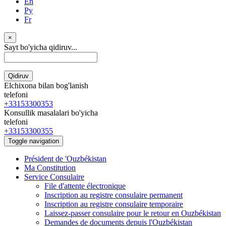
En
Ру
Fr
×
Sayt bo'yicha qidiruv...
Qidiruv
Elchixona bilan bog'lanish
telefoni
+33153300353
Konsullik masalalari bo'yicha
telefoni
+33153300355
Toggle navigation
Président de 'Ouzbékistan
Ma Constitution
Service Consulaire
File d'attente électronique
Inscription au registre consulaire permanent
Inscription au registre consulaire temporaire
Laissez-passer consulaire pour le retour en Ouzbékistan
Demandes de documents depuis l'Ouzbékistan