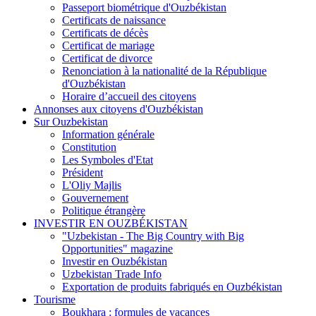
Passeport biométrique d'Ouzbékistan
Certificats de naissance
Certificats de décès
Certificat de mariage
Certificat de divorce
Renonciation à la nationalité de la République
d'Ouzbékistan
Horaire d’accueil des citoyens
Annonses aux citoyens d'Ouzbékistan
Sur Ouzbekistan
Information générale
Constitution
Les Symboles d'Etat
Président
L'Oliy Majlis
Gouvernement
Politique étrangère
INVESTIR EN OUZBÉKISTAN
"Uzbekistan - The Big Country with Big
Opportunities" magazine
Investir en Ouzbékistan
Uzbekistan Trade Info
Exportation de produits fabriqués en Ouzbékistan
Tourisme
Boukhara : formules de vacances