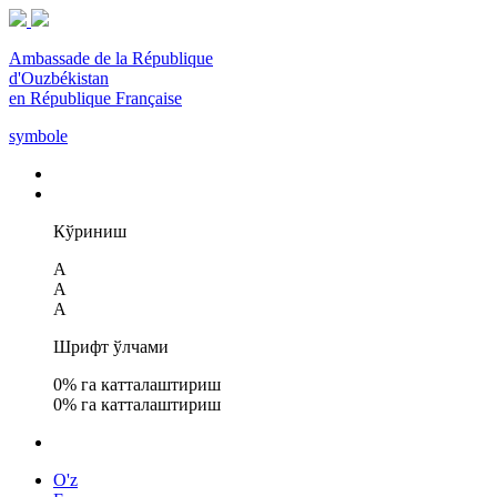
Ambassade de la République
d'Ouzbékistan
en République Française
symbole
Кўриниш
A
A
A
Шрифт ўлчами
0
% га катталаштириш
0
% га катталаштириш
O'z