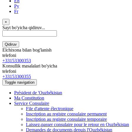
En
Ру
Fr
×
Sayt bo'yicha qidiruv...
Qidiruv
Elchixona bilan bog'lanish
telefoni
+33153300353
Konsullik masalalari bo'yicha
telefoni
+33153300355
Toggle navigation
Président de 'Ouzbékistan
Ma Constitution
Service Consulaire
File d'attente électronique
Inscription au registre consulaire permanent
Inscription au registre consulaire temporaire
Laissez-passer consulaire pour le retour en Ouzbékistan
Demandes de documents depuis l'Ouzbékistan