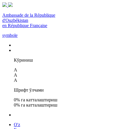
Ambassade de la République
d'Ouzbékistan
en République Française
symbole
Кўриниш
A
A
A
Шрифт ўлчами
0
% га катталаштириш
0
% га катталаштириш
O'z