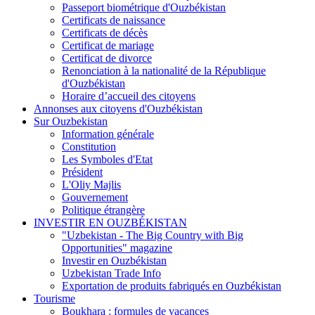
Passeport biométrique d'Ouzbékistan
Certificats de naissance
Certificats de décès
Certificat de mariage
Certificat de divorce
Renonciation à la nationalité de la République
d'Ouzbékistan
Horaire d’accueil des citoyens
Annonses aux citoyens d'Ouzbékistan
Sur Ouzbekistan
Information générale
Constitution
Les Symboles d'Etat
Président
L'Oliy Majlis
Gouvernement
Politique étrangère
INVESTIR EN OUZBÉKISTAN
"Uzbekistan - The Big Country with Big
Opportunities" magazine
Investir en Ouzbékistan
Uzbekistan Trade Info
Exportation de produits fabriqués en Ouzbékistan
Tourisme
Boukhara : formules de vacances