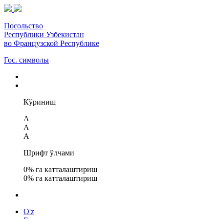
Посольство
Республики Узбекистан
во Французской Республике
Гос. символы
Кўриниш
A
A
A
Шрифт ўлчами
0
% га катталаштириш
0
% га катталаштириш
O'z