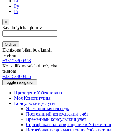
En
Ру
Fr
×
Sayt bo'yicha qidiruv...
Qidiruv
Elchixona bilan bog'lanish
telefoni
+33153300353
Konsullik masalalari bo'yicha
telefoni
+33153300355
Toggle navigation
Президент Узбекистана
Моя Конституция
Консульские услуги
Электронная очередь
Постоянный консульский учёт
Временный консульский учёт
Сертификат на возвращение в Узбекистан
Истребование документов из Узбекистана