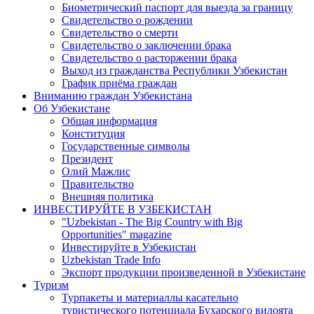
Биометрический паспорт для выезда за границу
Свидетельство о рождении
Свидетельство о смерти
Свидетельство о заключении брака
Свидетельство о расторжении брака
Выход из гражданства Республики Узбекистан
График приёма граждан
Вниманию граждан Узбекистана
Об Узбекистане
Общая информация
Конституция
Государственные символы
Президент
Олий Мажлис
Правительство
Внешняя политика
ИНВЕСТИРУЙТЕ В УЗБЕКИСТАН
"Uzbekistan - The Big Country with Big
Opportunities" magazine
Инвестируйте в Узбекистан
Uzbekistan Trade Info
Экспорт продукции произведенной в Узбекистане
Туризм
Турпакеты и материаллы касательно
туристического потенциала Бухарского вилоята