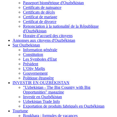
Passeport biométrique d'Ouzbékistan
Certificats de naissance
Certificats de décès
Certificat de mariage
Certificat de divorce
Renonciation à la nationalité de la République
d'Ouzbékistan
Horaire d’accueil des citoyens
Annonses aux citoyens d'Ouzbékistan
Sur Ouzbekistan
Information générale
Constitution
Les Symboles d'Etat
Président
L'Oliy Majlis
Gouvernement
Politique étrangère
INVESTIR EN OUZBÉKISTAN
"Uzbekistan - The Big Country with Big
Opportunities" magazine
Investir en Ouzbékistan
Uzbekistan Trade Info
Exportation de produits fabriqués en Ouzbékistan
Tourisme
Boukhara : formules de vacances