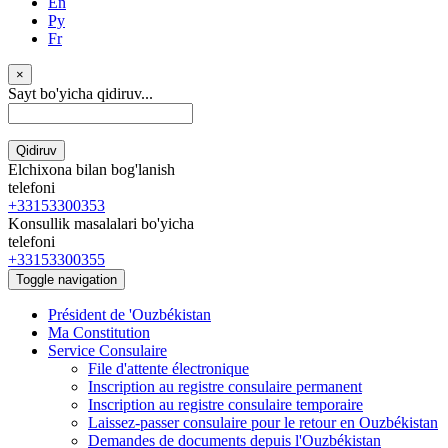
En
Ру
Fr
×
Sayt bo'yicha qidiruv...
Qidiruv
Elchixona bilan bog'lanish
telefoni
+33153300353
Konsullik masalalari bo'yicha
telefoni
+33153300355
Toggle navigation
Président de 'Ouzbékistan
Ma Constitution
Service Consulaire
File d'attente électronique
Inscription au registre consulaire permanent
Inscription au registre consulaire temporaire
Laissez-passer consulaire pour le retour en Ouzbékistan
Demandes de documents depuis l'Ouzbékistan