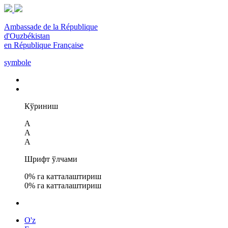
Ambassade de la République
d'Ouzbékistan
en République Française
symbole
Кўриниш
A
A
A
Шрифт ўлчами
0
% га катталаштириш
0
% га катталаштириш
O'z