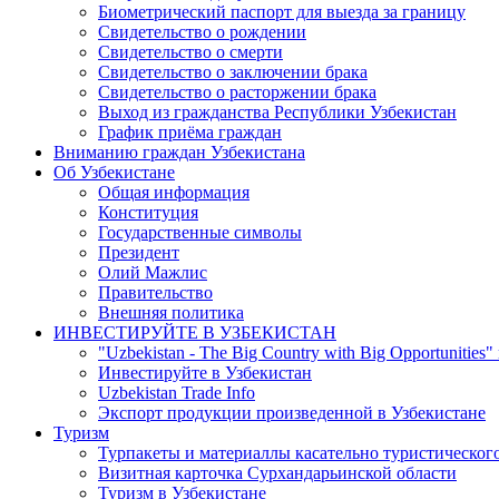
Биометрический паспорт для выезда за границу
Свидетельство о рождении
Свидетельство о смерти
Свидетельство о заключении брака
Свидетельство о расторжении брака
Выход из гражданства Республики Узбекистан
График приёма граждан
Вниманию граждан Узбекистана
Об Узбекистане
Общая информация
Конституция
Государственные символы
Президент
Олий Мажлис
Правительство
Внешняя политика
ИНВЕСТИРУЙТЕ В УЗБЕКИСТАН
"Uzbekistan - The Big Country with Big Opportunities"
Инвестируйте в Узбекистан
Uzbekistan Trade Info
Экспорт продукции произведенной в Узбекистане
Туризм
Турпакеты и материаллы касательно туристическог
Визитная карточка Сурхандарьинской области
Туризм в Узбекистане