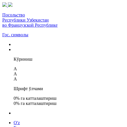
Посольство
Республики Узбекистан
во Французской Республике
Гос. символы
Кўриниш
A
A
A
Шрифт ўлчами
0
% га катталаштириш
0
% га катталаштириш
O'z