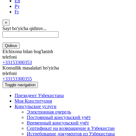
En
Ру
Fr
×
Sayt bo'yicha qidiruv...
Qidiruv
Elchixona bilan bog'lanish
telefoni
+33153300353
Konsullik masalalari bo'yicha
telefoni
+33153300355
Toggle navigation
Президент Узбекистана
Моя Конституция
Консульские услуги
Электронная очередь
Постоянный консульский учёт
Временный консульский учёт
Сертификат на возвращение в Узбекистан
Истребование документов из Узбекистана