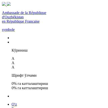
Ambassade de la République
d'Ouzbékistan
en République Française
symbole
Кўриниш
A
A
A
Шрифт ўлчами
0
% га катталаштириш
0
% га катталаштириш
O'z