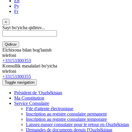
En
Ру
Fr
×
Sayt bo'yicha qidiruv...
Qidiruv
Elchixona bilan bog'lanish
telefoni
+33153300353
Konsullik masalalari bo'yicha
telefoni
+33153300355
Toggle navigation
Président de 'Ouzbékistan
Ma Constitution
Service Consulaire
File d'attente électronique
Inscription au registre consulaire permanent
Inscription au registre consulaire temporaire
Laissez-passer consulaire pour le retour en Ouzbékistan
Demandes de documents depuis l'Ouzbékistan