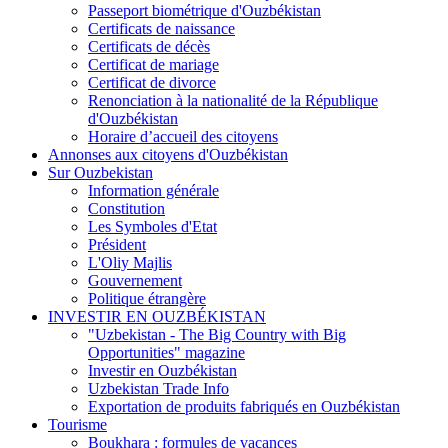
Passeport biométrique d'Ouzbékistan
Certificats de naissance
Certificats de décès
Certificat de mariage
Certificat de divorce
Renonciation à la nationalité de la République
d'Ouzbékistan
Horaire d’accueil des citoyens
Annonses aux citoyens d'Ouzbékistan
Sur Ouzbekistan
Information générale
Constitution
Les Symboles d'Etat
Président
L'Oliy Majlis
Gouvernement
Politique étrangère
INVESTIR EN OUZBÉKISTAN
"Uzbekistan - The Big Country with Big
Opportunities" magazine
Investir en Ouzbékistan
Uzbekistan Trade Info
Exportation de produits fabriqués en Ouzbékistan
Tourisme
Boukhara : formules de vacances