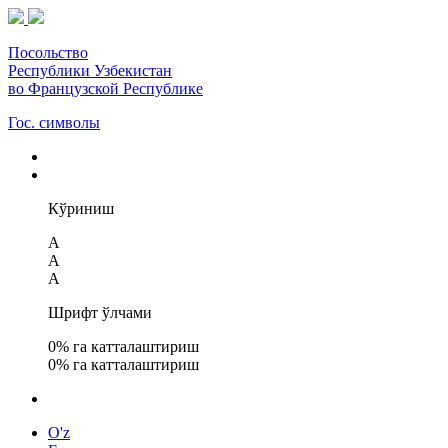
Посольство
Республики Узбекистан
во Французской Республике
Гос. символы
Кўриниш
A
A
A
Шрифт ўлчами
0
% га катталаштириш
0
% га катталаштириш
O'z