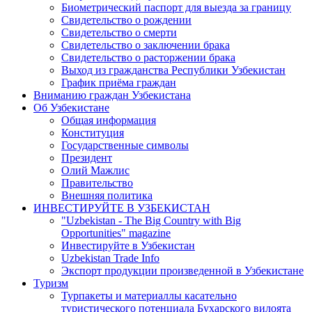
Биометрический паспорт для выезда за границу
Свидетельство о рождении
Свидетельство о смерти
Свидетельство о заключении брака
Свидетельство о расторжении брака
Выход из гражданства Республики Узбекистан
График приёма граждан
Вниманию граждан Узбекистана
Об Узбекистане
Общая информация
Конституция
Государственные символы
Президент
Олий Мажлис
Правительство
Внешняя политика
ИНВЕСТИРУЙТЕ В УЗБЕКИСТАН
"Uzbekistan - The Big Country with Big
Opportunities" magazine
Инвестируйте в Узбекистан
Uzbekistan Trade Info
Экспорт продукции произведенной в Узбекистане
Туризм
Турпакеты и материаллы касательно
туристического потенциала Бухарского вилоята