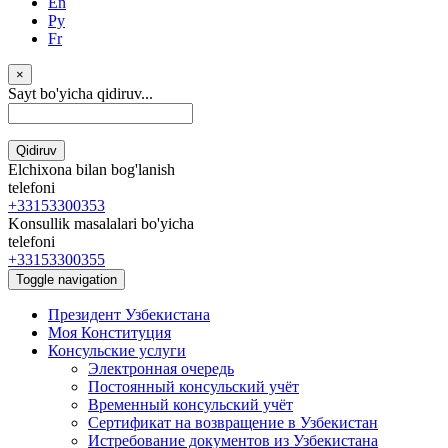
En
Ру
Fr
×
Sayt bo'yicha qidiruv...
Qidiruv
Elchixona bilan bog'lanish
telefoni
+33153300353
Konsullik masalalari bo'yicha
telefoni
+33153300355
Toggle navigation
Президент Узбекистана
Моя Конституция
Консульские услуги
Электронная очередь
Постоянный консульский учёт
Временный консульский учёт
Сертификат на возвращение в Узбекистан
Истребование документов из Узбекистана