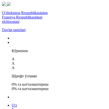
O'zbekiston Respublikasining
Fransiya Respublikasidagi
elchixonasi
Davlat ramzlari
Кўриниш
A
A
A
Шрифт ўлчами
0
% га катталаштириш
0
% га катталаштириш
O'z