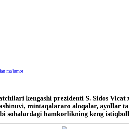
idan ma'lumot
chilari kengashi prezidenti S. Sidos Vicat
shinuvi, mintaqalararo aloqalar, ayollar ta
bi sohalardagi hamkorlikning keng istiqbol