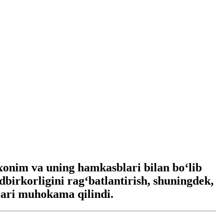
 xonim va uning hamkasblari bilan bo‘lib
dbirkorligini rag‘batlantirish, shuningdek,
lari muhokama qilindi.