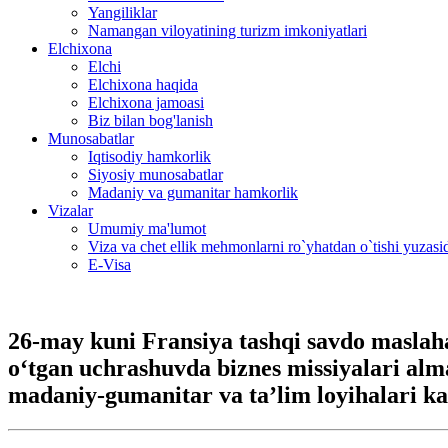
Yangiliklar
Namangan viloyatining turizm imkoniyatlari
Elchixona
Elchi
Elchixona haqida
Elchixona jamoasi
Biz bilan bog'lanish
Munosabatlar
Iqtisodiy hamkorlik
Siyosiy munosabatlar
Madaniy va gumanitar hamkorlik
Vizalar
Umumiy ma'lumot
Viza va chet ellik mehmonlarni ro`yhatdan o`tishi yuzas
E-Visa
26-may kuni Fransiya tashqi savdo maslahat
o‘tgan uchrashuvda biznes missiyalari alma
madaniy-gumanitar va ta’lim loyihalari ka