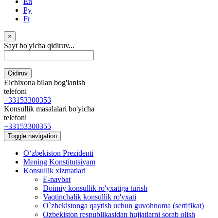
En
Ру
Fr
×
Sayt bo'yicha qidiruv...
Qidiruv
Elchixona bilan bog'lanish
telefoni
+33153300353
Konsullik masalalari bo'yicha
telefoni
+33153300355
Toggle navigation
Oʻzbekiston Prezidenti
Mening Konstitutsiyam
Konsullik xizmatlari
E-navbat
Doimiy konsullik ro'yxatiga turish
Vaqtinchalik konsullik ro'yxati
O`zbekistonga qaytish uchun guvohnoma (sertifikat)
Ozbekiston respublikasidan hujjatlarni sorab olish