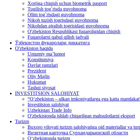
Xorijga chiqish uchun biometrik pasport
Tugilish tog`risda guvohnoma
Olim tog`risdagi guvohnoma
Nikoh tuzish togrisdagi guvohnoma
Nikohdan ajralish togrisidagi guvohnoma
O'zbekiston Respublikasi fuqaroligidan chiqish
Fuqarolarni qabul qilish jadvali
Ўзбекистон фуқаролари диққатига
O'zbekiston haqida
Umumiy ma’lumot
Konstitutsiya
Davlat ramzlari
Prezident
Oliy Majlis
Hukumat
Tashqi siyosat
INVESTITSION SALOHIYAT
“Oʻzbekiston – ulkan imkoniyatlarga ega katta mamlakat”
Investitsion salohiyat
Uzbekistan Trade Info
O'zbekistonda ishlab chiqarilgan mahsulotlarni eksport
Turizm
Buxoro viloyati turizm salohiyatiga oid materiallar va tur
Визитная карточка Сурхандарьинской области
Oʻzbekistonda turizm