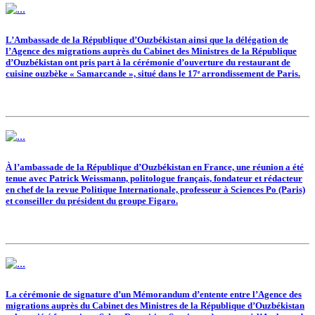
L’Ambassade de la République d’Ouzbékistan ainsi que la délégation de
l’Agence des migrations auprès du Cabinet des Ministres de la République
d’Ouzbékistan ont pris part à la cérémonie d’ouverture du restaurant de
cuisine ouzbèke « Samarcande », situé dans le 17ᵉ arrondissement de Paris.
À l’ambassade de la République d’Ouzbékistan en France, une réunion a été
tenue avec Patrick Weissmann, politologue français, fondateur et rédacteur
en chef de la revue Politique Internationale, professeur à Sciences Po (Paris)
et conseiller du président du groupe Figaro.
La cérémonie de signature d’un Mémorandum d’entente entre l’Agence des
migrations auprès du Cabinet des Ministres de la République d’Ouzbékistan