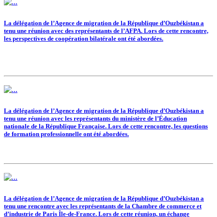
La délégation de l’Agence de migration de la République d’Ouzbékistan a
tenu une réunion avec des représentants de l’AFPA. Lors de cette rencontre,
les perspectives de coopération bilatérale ont été abordées.
La délégation de l’Agence de migration de la République d’Ouzbékistan a
tenu une réunion avec les représentants du ministère de l’Éducation
nationale de la République Française. Lors de cette rencontre, les questions
de formation professionnelle ont été abordées.
La délégation de l’Agence de migration de la République d’Ouzbékistan a
tenu une rencontre avec les représentants de la Chambre de commerce et
d’industrie de Paris Île-de-France. Lors de cette réunion, un échange