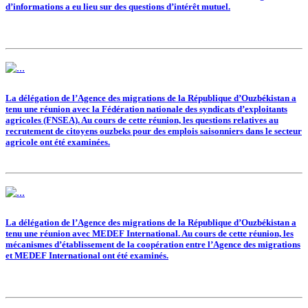
d’informations a eu lieu sur des questions d’intérêt mutuel.
La délégation de l’Agence des migrations de la République d’Ouzbékistan a
tenu une réunion avec la Fédération nationale des syndicats d’exploitants
agricoles (FNSEA). Au cours de cette réunion, les questions relatives au
recrutement de citoyens ouzbeks pour des emplois saisonniers dans le secteur
agricole ont été examinées.
La délégation de l’Agence des migrations de la République d’Ouzbékistan a
tenu une réunion avec MEDEF International. Au cours de cette réunion, les
mécanismes d’établissement de la coopération entre l’Agence des migrations
et MEDEF International ont été examinés.