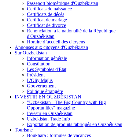
Passeport biométrique d'Ouzbékistan
Certificats de naissance
Certificats de décès
Certificat de mariage
Certificat de divorce
Renonciation à la nationalité de la République
d'Ouzbékistan
Horaire d’accueil des citoyens
Annonses aux citoyens d'Ouzbékistan
Sur Ouzbekistan
Information générale
Constitution
Les Symboles d'Etat
Président
L'Oliy Majlis
Gouvernement
Politique étrangère
INVESTIR EN OUZBÉKISTAN
"Uzbekistan - The Big Country with Big
Opportunities" magazine
Investir en Ouzbékistan
Uzbekistan Trade Info
Exportation de produits fabriqués en Ouzbékistan
Tourisme
Boukhara : formules de vacances