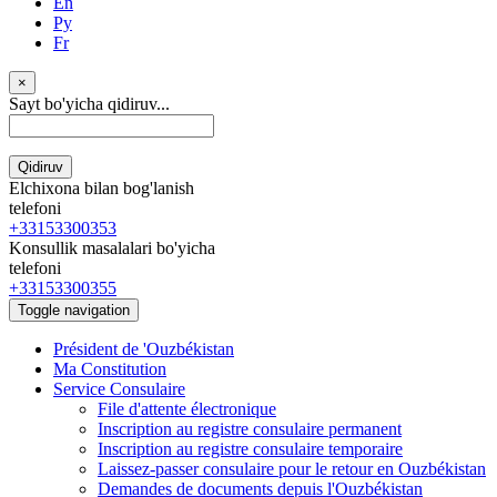
En
Ру
Fr
×
Sayt bo'yicha qidiruv...
Qidiruv
Elchixona bilan bog'lanish
telefoni
+33153300353
Konsullik masalalari bo'yicha
telefoni
+33153300355
Toggle navigation
Président de 'Ouzbékistan
Ma Constitution
Service Consulaire
File d'attente électronique
Inscription au registre consulaire permanent
Inscription au registre consulaire temporaire
Laissez-passer consulaire pour le retour en Ouzbékistan
Demandes de documents depuis l'Ouzbékistan