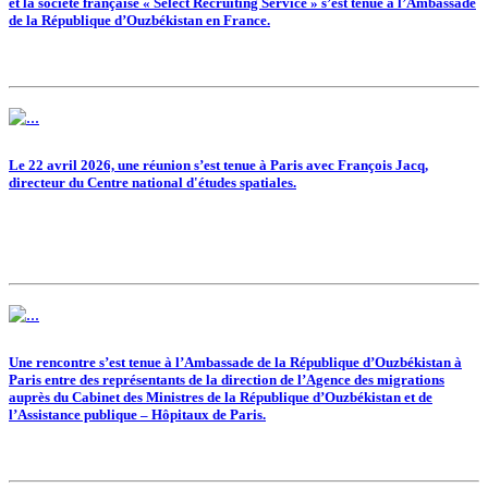
et la société française « Select Recruiting Service » s’est tenue à l’Ambassade
de la République d’Ouzbékistan en France.
Le 22 avril 2026, une réunion s’est tenue à Paris avec François Jacq,
directeur du Centre national d'études spatiales.
Une rencontre s’est tenue à l’Ambassade de la République d’Ouzbékistan à
Paris entre des représentants de la direction de l’Agence des migrations
auprès du Cabinet des Ministres de la République d’Ouzbékistan et de
l’Assistance publique – Hôpitaux de Paris.