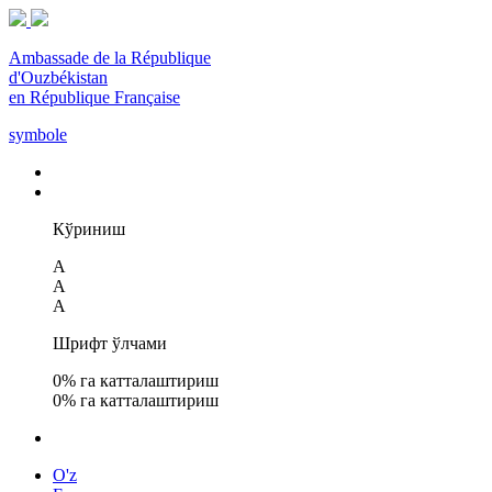
Ambassade de la République
d'Ouzbékistan
en République Française
symbole
Кўриниш
A
A
A
Шрифт ўлчами
0
% га катталаштириш
0
% га катталаштириш
O'z