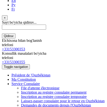
En
Ру
Fr
×
Sayt bo'yicha qidiruv...
Qidiruv
Elchixona bilan bog'lanish
telefoni
+33153300353
Konsullik masalalari bo'yicha
telefoni
+33153300355
Toggle navigation
Président de 'Ouzbékistan
Ma Constitution
Service Consulaire
File d'attente électronique
Inscription au registre consulaire permanent
Inscription au registre consulaire temporaire
Laissez-passer consulaire pour le retour en Ouzbékistan
Demandes de documents depuis l'Ouzbékistan