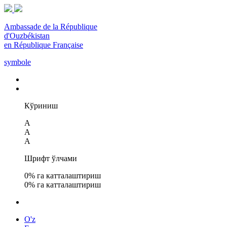
Ambassade de la République
d'Ouzbékistan
en République Française
symbole
Кўриниш
A
A
A
Шрифт ўлчами
0
% га катталаштириш
0
% га катталаштириш
O'z