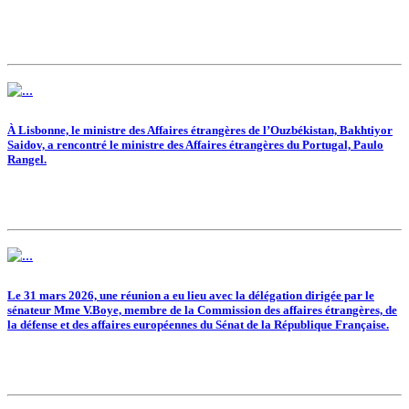
À Lisbonne, le ministre des Affaires étrangères de l’Ouzbékistan, Bakhtiyor
Saidov, a rencontré le ministre des Affaires étrangères du Portugal, Paulo
Rangel.
Le 31 mars 2026, une réunion a eu lieu avec la délégation dirigée par le
sénateur Mme V.Boye, membre de la Commission des affaires étrangères, de
la défense et des affaires européennes du Sénat de la République Française.