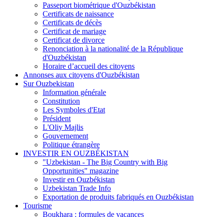
Passeport biométrique d'Ouzbékistan
Certificats de naissance
Certificats de décès
Certificat de mariage
Certificat de divorce
Renonciation à la nationalité de la République
d'Ouzbékistan
Horaire d’accueil des citoyens
Annonses aux citoyens d'Ouzbékistan
Sur Ouzbekistan
Information générale
Constitution
Les Symboles d'Etat
Président
L'Oliy Majlis
Gouvernement
Politique étrangère
INVESTIR EN OUZBÉKISTAN
"Uzbekistan - The Big Country with Big
Opportunities" magazine
Investir en Ouzbékistan
Uzbekistan Trade Info
Exportation de produits fabriqués en Ouzbékistan
Tourisme
Boukhara : formules de vacances