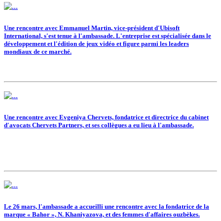
Une rencontre avec Emmanuel Martin, vice-président d'Ubisoft
International, s'est tenue à l'ambassade. L'entreprise est spécialisée dans le
développement et l'édition de jeux vidéo et figure parmi les leaders
mondiaux de ce marché.
Une rencontre avec Evgeniya Chervets, fondatrice et directrice du cabinet
d'avocats Chervets Partners, et ses collègues a eu lieu à l'ambassade.
Le 26 mars, l'ambassade a accueilli une rencontre avec la fondatrice de la
marque « Bahor », N. Khaniyazova, et des femmes d'affaires ouzbèkes.