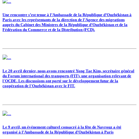
Une rencontre s’est tenue à l’Ambassade de la République d’Ouzbékistan à
Paris avec les représentants de la direction de l’Agence des migrations
auprès du Cabinet des Ministres de la République d’Ouzbékistan et de la
Fédération du Commerce et de la Distribution (FCD).
Le 20 avril dernier, nous avons rencontré Yong Tae Kim, secrétaire général
du Forum international des transports (FIT), une organisation relevant de
l'OCDE. Les discussions ont porté sur le développement futur de la
coopération de l'Ouzbékistan avec le FIT.
Le 9 avril, un événement culturel consacré à la fête de Navrouz a été
organisé à l’Ambassade de la République d’Ouzbékistan à Paris