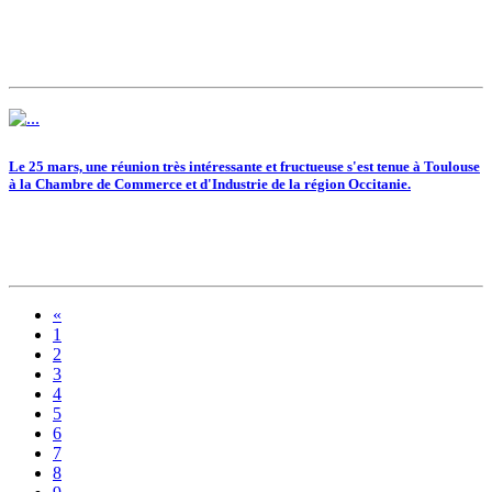
Le 25 mars, une réunion très intéressante et fructueuse s'est tenue à Toulouse
à la Chambre de Commerce et d'Industrie de la région Occitanie.
«
1
2
3
4
5
6
7
8