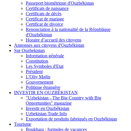
Passeport biométrique d'Ouzbékistan
Certificats de naissance
Certificats de décès
Certificat de mariage
Certificat de divorce
Renonciation à la nationalité de la République
d'Ouzbékistan
Horaire d’accueil des citoyens
Annonses aux citoyens d'Ouzbékistan
Sur Ouzbekistan
Information générale
Constitution
Les Symboles d'Etat
Président
L'Oliy Majlis
Gouvernement
Politique étrangère
INVESTIR EN OUZBÉKISTAN
"Uzbekistan - The Big Country with Big
Opportunities" magazine
Investir en Ouzbékistan
Uzbekistan Trade Info
Exportation de produits fabriqués en Ouzbékistan
Tourisme
Boukhara : formules de vacances