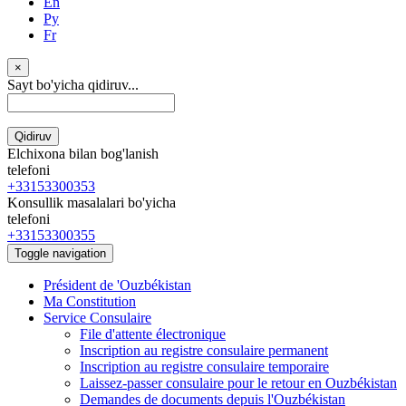
En
Ру
Fr
×
Sayt bo'yicha qidiruv...
Qidiruv
Elchixona bilan bog'lanish
telefoni
+33153300353
Konsullik masalalari bo'yicha
telefoni
+33153300355
Toggle navigation
Président de 'Ouzbékistan
Ma Constitution
Service Consulaire
File d'attente électronique
Inscription au registre consulaire permanent
Inscription au registre consulaire temporaire
Laissez-passer consulaire pour le retour en Ouzbékistan
Demandes de documents depuis l'Ouzbékistan