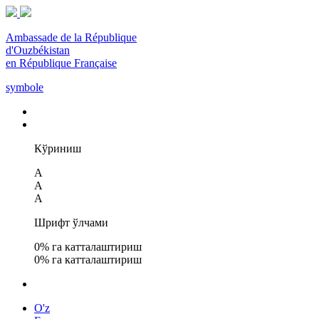
Ambassade de la République
d'Ouzbékistan
en République Française
symbole
Кўриниш
A
A
A
Шрифт ўлчами
0
% га катталаштириш
0
% га катталаштириш
O'z