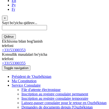
En
Ру
Fr
×
Sayt bo'yicha qidiruv...
Qidiruv
Elchixona bilan bog'lanish
telefoni
+33153300353
Konsullik masalalari bo'yicha
telefoni
+33153300355
Toggle navigation
Président de 'Ouzbékistan
Ma Constitution
Service Consulaire
File d'attente électronique
Inscription au registre consulaire permanent
Inscription au registre consulaire temporaire
Laissez-passer consulaire pour le retour en Ouzbékistan
Demandes de documents depuis l'Ouzbékistan