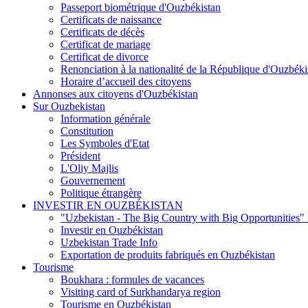
Passeport biométrique d'Ouzbékistan
Certificats de naissance
Certificats de décès
Certificat de mariage
Certificat de divorce
Renonciation à la nationalité de la République d'Ouzbéki
Horaire d’accueil des citoyens
Annonses aux citoyens d'Ouzbékistan
Sur Ouzbekistan
Information générale
Constitution
Les Symboles d'Etat
Président
L'Oliy Majlis
Gouvernement
Politique étrangère
INVESTIR EN OUZBÉKISTAN
"Uzbekistan - The Big Country with Big Opportunities"
Investir en Ouzbékistan
Uzbekistan Trade Info
Exportation de produits fabriqués en Ouzbékistan
Tourisme
Boukhara : formules de vacances
Visiting card of Surkhandarya region
Tourisme en Ouzbékistan