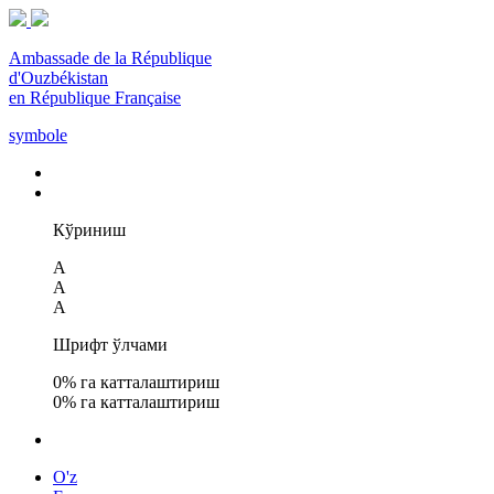
Ambassade de la République
d'Ouzbékistan
en République Française
symbole
Кўриниш
A
A
A
Шрифт ўлчами
0
% га катталаштириш
0
% га катталаштириш
O'z