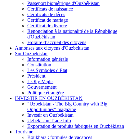
Passeport biométrique d'Ouzbékistan
Certificats de naissance
Certificats de décès
Certificat de mariage
Certificat de divorce
Renonciation à la nationalité de la République
d'Ouzbékistan
Horaire d’accueil des citoyens
Annonses aux citoyens d'Ouzbékistan
Sur Ouzbekistan
Information générale
Constitution
Les Symboles d'Etat
Président
L'Oliy Majlis
Gouvernement
Politique étrangère
INVESTIR EN OUZBÉKISTAN
"Uzbekistan - The Big Country with Big
Opportunities" magazine
Investir en Ouzbékistan
Uzbekistan Trade Info
Exportation de produits fabriqués en Ouzbékistan
Tourisme
Boukhara : formules de vacances