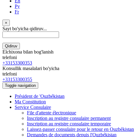
En
Ру
Fr
×
Sayt bo'yicha qidiruv...
Qidiruv
Elchixona bilan bog'lanish
telefoni
+33153300353
Konsullik masalalari bo'yicha
telefoni
+33153300355
Toggle navigation
Président de 'Ouzbékistan
Ma Constitution
Service Consulaire
File d'attente électronique
Inscription au registre consulaire permanent
Inscription au registre consulaire temporaire
Laissez-passer consulaire pour le retour en Ouzbékistan
Demandes de documents depuis l'Ouzbékistan