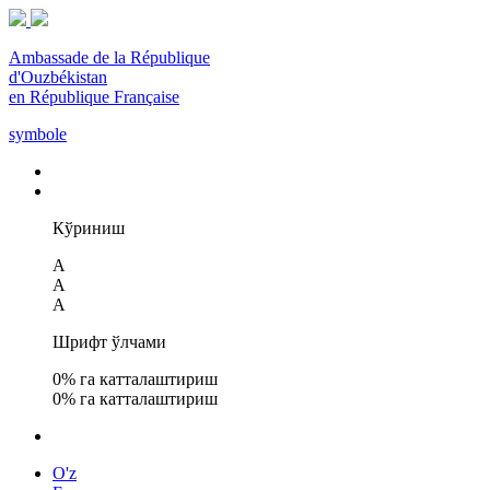
Ambassade de la République
d'Ouzbékistan
en République Française
symbole
Кўриниш
A
A
A
Шрифт ўлчами
0
% га катталаштириш
0
% га катталаштириш
O'z